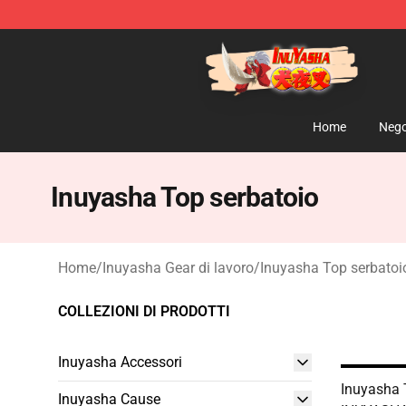
Inuyasha Store - Official Inuyasha Merchandise Shop
Home
Nego
Inuyasha Top serbatoio
Home
/
Inuyasha Gear di lavoro
/
Inuyasha Top serbatoi
COLLEZIONI DI PRODOTTI
Inuyasha Accessori
Inuyasha 
Inuyasha Cause