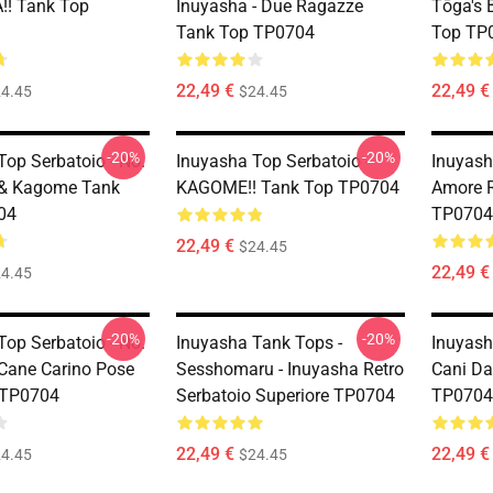
!! Tank Top
Inuyasha - Due Ragazze
Tōga's 
Tank Top TP0704
Top TP
22,49 €
22,49 €
4.45
$24.45
-20%
-20%
Top Serbatoio - No.
Inuyasha Top Serbatoio -
Inuyash
 & Kagome Tank
KAGOME!! Tank Top TP0704
Amore 
04
TP0704
22,49 €
$24.45
22,49 €
4.45
-20%
-20%
Top Serbatoio - No.
Inuyasha Tank Tops -
Inuyash
Cane Carino Pose
Sesshomaru - Inuyasha Retro
Cani Da
 TP0704
Serbatoio Superiore TP0704
TP0704
22,49 €
22,49 €
4.45
$24.45