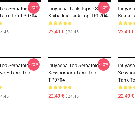
-20%
-20%
Top Serbatoio - No.
Inuyasha Tank Tops - S È Per
Inuyash
 Tank Top TP0704
Shiba Inu Tank Top TP0704
Kilala 
22,49 €
22,49 €
4.45
$24.45
-20%
-20%
Top Serbatoio -
Inuyasha Top Serbatoio -
Inuyash
yo-E Tank Top
Sesshomaru Tank Top
Sesshou
TP0704
Tank T
22,49 €
22,49 €
4.45
$24.45