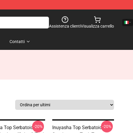
Assistenza clienti
Visualizza carrello
Contatti
-20%
-20%
a Top Serbatoio -
Inuyasha Top Serbatoio -