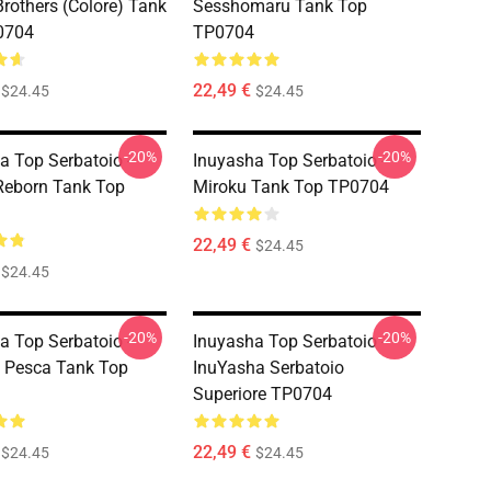
Brothers (colore) Tank
Sesshomaru Tank Top
0704
TP0704
22,49 €
$24.45
$24.45
-20%
-20%
a Top Serbatoio -
Inuyasha Top Serbatoio -
Reborn Tank Top
Miroku Tank Top TP0704
22,49 €
$24.45
$24.45
-20%
-20%
a Top Serbatoio -
Inuyasha Top Serbatoio -
 Pesca Tank Top
InuYasha Serbatoio
Superiore TP0704
22,49 €
$24.45
$24.45