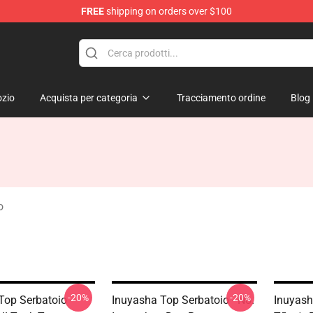
FREE
shipping on orders over $100
zio
Acquista per categoria
Tracciamento ordine
Blog
o
-20%
-20%
Top Serbatoio -
Inuyasha Top Serbatoio - No.
Inuyash