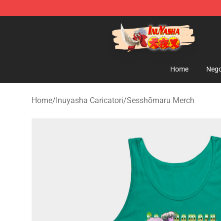
Inuyasha Store - Official Inuyasha Merchandise Shop
Home
Nego
Home
/
Inuyasha Caricatori
/
Sesshōmaru Merch