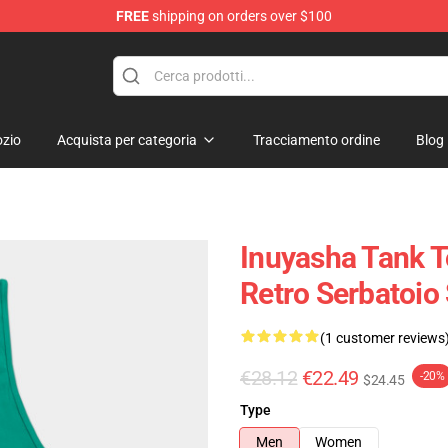
FREE
shipping on orders over $100
zio
Acquista per categoria
Tracciamento ordine
Blog
Inuyasha Tank T
Retro Serbatoio
(1 customer reviews
€28.12
€22.49
-20%
$24.45
Type
Men
Women