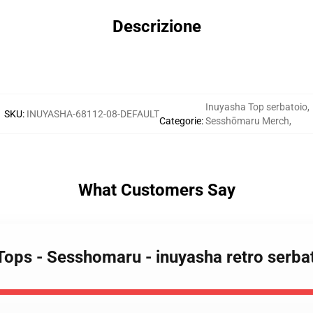
Descrizione
Inuyasha Top serbatoio
,
SKU
:
INUYASHA-68112-08-DEFAULT
Categorie
:
Sesshōmaru Merch
,
What Customers Say
 Tops - Sesshomaru - inuyasha retro serb