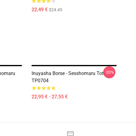
22,49 €
$24.45
-20%
shomaru
Inuyasha Borse - Sesshomaru Tote
TP0704
22,95 € - 27,55 €