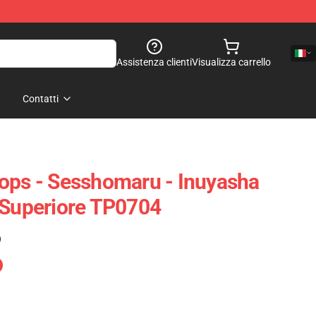
Assistenza clienti
Visualizza carrello
Contatti
ops - Sesshomaru - Inuyasha
 Superiore TP0704
)