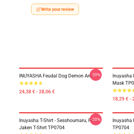
Write your review
-20%
INUYASHA Feudal Dog Demon Anime
Inuyasha 
Mask TP0
24,38 € - 28,06 €
18,29 € - 
-20%
Inuyasha T-Shirt - Sesshoumaru, Rin E
Inuyasha 
Jaken T-Shirt TP0704
TP0704