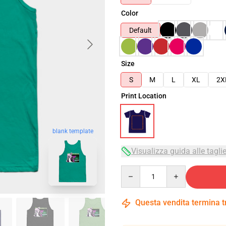
Color
Default
Size
S
M
L
XL
2X
Print Location
blank template
Visualizza guida alle tagli
Quantity
Questa vendita termina 