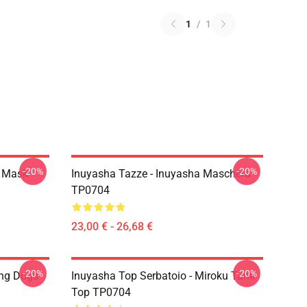
1
/
1
-20%
-20%
a Mask
Inuyasha Tazze - Inuyasha Maschera
TP0704
23,00 € - 26,68 €
-20%
-20%
ing Dogs
Inuyasha Top Serbatoio - Miroku Tank
Top TP0704