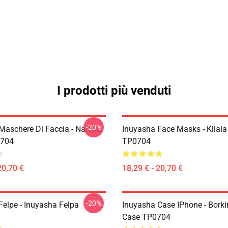
I prodotti più venduti
-20%
Maschere Di Faccia - Naraku
Inuyasha Face Masks - Kilal
704
TP0704
20,70 €
18,29 € - 20,70 €
-20%
Felpe - Inuyasha Felpa
Inuyasha Case IPhone - Bork
Case TP0704