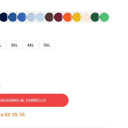
L
3XL
4XL
5XL
e
AGGIUNGI AL CARRELLO
tra
03
:
55
:
54