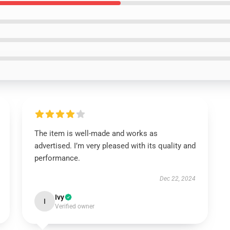
The item is well-made and works as
advertised. I’m very pleased with its quality and
performance.
Dec 22, 2024
Ivy
I
Verified owner