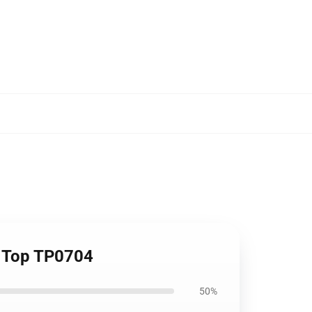
k Top TP0704
50%