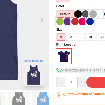
Color
Default
Size
S
M
L
XL
2X
Print Location
blank template
Visualizza guida alle tagli
Quantity
Questa vendita termina 