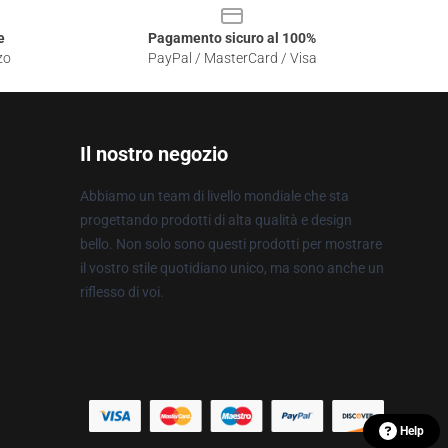
e
Pagamento sicuro al 100%
zo
PayPal / MasterCard / Visa
Il nostro negozio
Abbiamo un team di livello mondiale che sta
progettando prodotti di alta qualità e design
bello. Non solo sono questi prodotti per mostrare
il vostro stile quotidiano unico, ma sono anche un
riflesso di voi.
Help