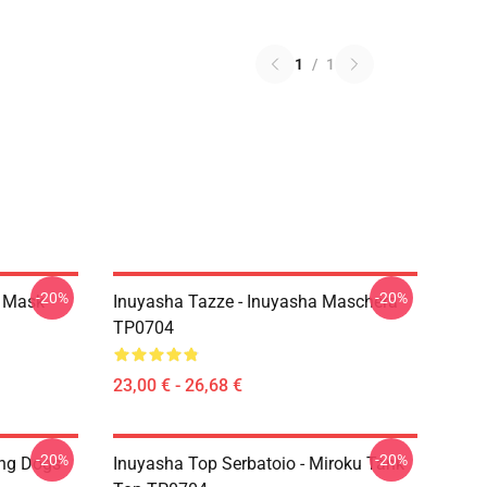
1
/
1
-20%
-20%
a Mask
Inuyasha Tazze - Inuyasha Maschera
TP0704
23,00 € - 26,68 €
-20%
-20%
ing Dogs
Inuyasha Top Serbatoio - Miroku Tank