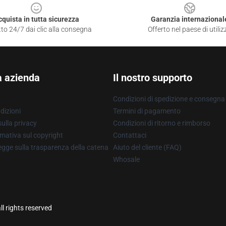
cquista in tutta sicurezza
Garanzia internazional
to 24/7 dai clic alla consegna
Offerto nel paese di utiliz
a azienda
Il nostro supporto
Condizioni di spedizione e consegna
dizioni
Termini di pagamento
ulla privacy
Condizioni di ritorno e rimborso
mativa sul copyright
Contattaci
gge sulla trasparenza della catena
Aiuto del cliente (FAQ)
Whosale
l rights reserved