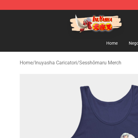
Inuyasha Store - Official Inuyasha Merchandise Shop
Home
Nego
Home
/
Inuyasha Caricatori
/
Sesshōmaru Merch