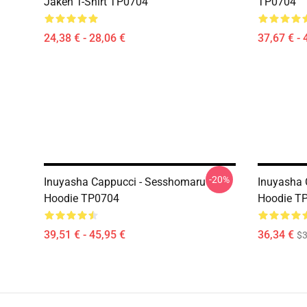
Jaken T-Shirt TP0704
TP0704
24,38 € - 28,06 €
37,67 € - 
-20%
Inuyasha Cappucci - Sesshomaru
Inuyasha 
Hoodie TP0704
Hoodie T
39,51 € - 45,95 €
36,34 €
$3
Footer