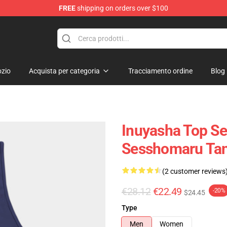
FREE
shipping on orders over $100
zio
Acquista per categoria
Tracciamento ordine
Blog
Inuyasha Top Se
Sesshomaru Ta
(2 customer reviews
€28.12
€22.49
-20%
$24.45
Type
Men
Women