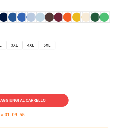
L
3XL
4XL
5XL
e
AGGIUNGI AL CARRELLO
tra
01
:
09
:
54