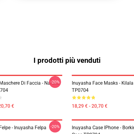
I prodotti più venduti
-20%
Maschere Di Faccia - Naraku
Inuyasha Face Masks - Kilal
704
TP0704
20,70 €
18,29 € - 20,70 €
-20%
Felpe - Inuyasha Felpa
Inuyasha Case IPhone - Bork