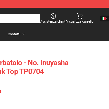
Assistenza clienti
Visualizza carrello
Contatti
rbatoio - No. Inuyasha
nk Top TP0704
)