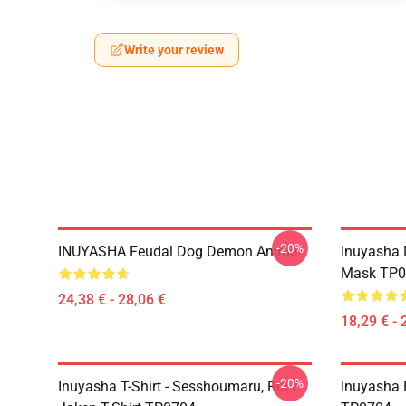
Write your review
-20%
INUYASHA Feudal Dog Demon Anime
Inuyasha 
Mask TP0
24,38 € - 28,06 €
18,29 € - 
-20%
Inuyasha T-Shirt - Sesshoumaru, Rin E
Inuyasha 