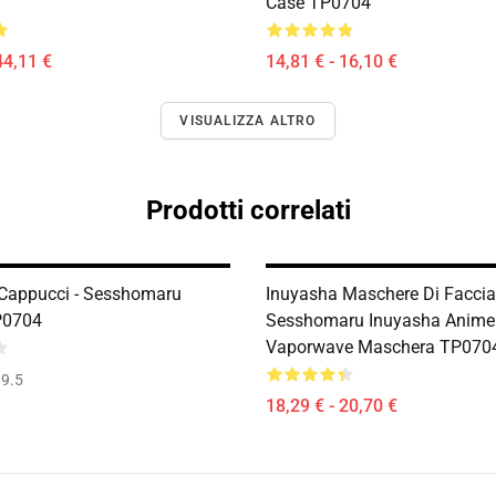
Case TP0704
44,11 €
14,81 € - 16,10 €
VISUALIZZA ALTRO
Prodotti correlati
Cappucci - Sesshomaru
Inuyasha Maschere Di Faccia
P0704
Sesshomaru Inuyasha Anime
Vaporwave Maschera TP070
9.5
18,29 € - 20,70 €