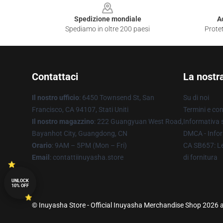
Spedizione mondiale
A
Spediamo in oltre 200 paesi
Protet
Contattaci
La nostr
Il nostro ufficio
: 6450 Townsend St, San
Su di noi
Francisco, CA 94107, Stati Uniti
Termini e con
Il nostro magazzino
: 222 Guangyuan West Road,
Informativa s
Bayanhot City, Guangdong, CN
DMCA - Infor
Orario
: 9AM – 5PM (Mon – Fri)
CA SB657: Le
Email
: contattiinuyasha.store
di fornitura
UNLOCK
10% OFF
© Inuyasha Store - Official Inuyasha Merchandise Shop 2026 al