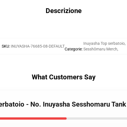
Descrizione
Inuyasha Top serbatoio
,
SKU
:
INUYASHA-76685-08-DEFAULT
Categorie
:
Sesshōmaru Merch
,
What Customers Say
serbatoio - No. Inuyasha Sesshomaru Tan