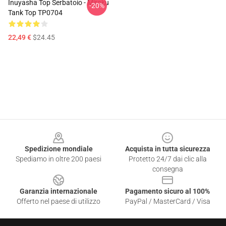
Inuyasha Top Serbatoio - Miroku
-20%
Tank Top TP0704
22,49 €
$24.45
Footer
Spedizione mondiale
Acquista in tutta sicurezza
Spediamo in oltre 200 paesi
Protetto 24/7 dai clic alla
consegna
Garanzia internazionale
Pagamento sicuro al 100%
Offerto nel paese di utilizzo
PayPal / MasterCard / Visa