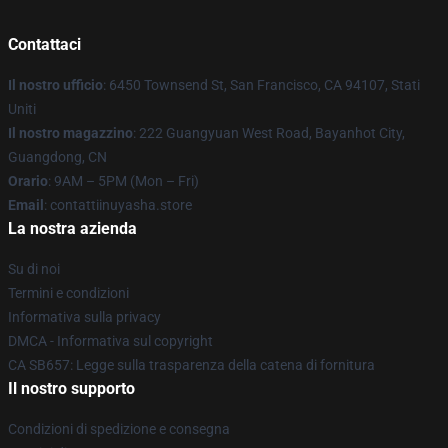
Contattaci
Il nostro ufficio
: 6450 Townsend St, San Francisco, CA 94107, Stati
Uniti
Il nostro magazzino
: 222 Guangyuan West Road, Bayanhot City,
Guangdong, CN
Orario
: 9AM – 5PM (Mon – Fri)
Email
: contattiinuyasha.store
La nostra azienda
Su di noi
Termini e condizioni
Informativa sulla privacy
DMCA - Informativa sul copyright
CA SB657: Legge sulla trasparenza della catena di fornitura
Il nostro supporto
Condizioni di spedizione e consegna