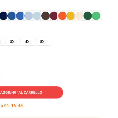
L
3XL
4XL
5XL
e
AGGIUNGI AL CARRELLO
tra
01
:
16
:
44