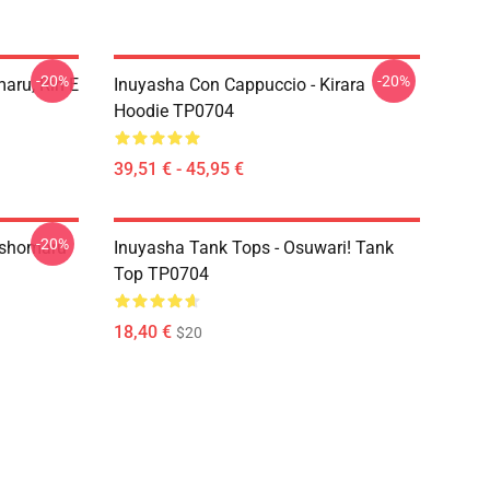
-20%
-20%
aru, Rin E
Inuyasha Con Cappuccio - Kirara
Hoodie TP0704
39,51 € - 45,95 €
-20%
sshomaru
Inuyasha Tank Tops - Osuwari! Tank
Top TP0704
18,40 €
$20