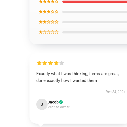
★★★★☆
★★★☆☆
★★☆☆☆
★☆☆☆☆
Exactly what I was thinking, items are great,
done exactly how I wanted them
Dec 23, 2024
Jacob
J
Verified owner