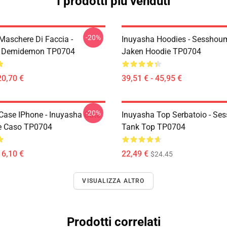
I prodotti più venduti
-20%
Maschere Di Faccia -
Inuyasha Hoodies - Sesshoum
 Demidemon TP0704
Jaken Hoodie TP0704
20,70 €
39,51 € - 45,95 €
-20%
Case IPhone - Inuyasha Cute
Inuyasha Top Serbatoio - Se
e Caso TP0704
Tank Top TP0704
16,10 €
22,49 €
$24.45
VISUALIZZA ALTRO
Prodotti correlati