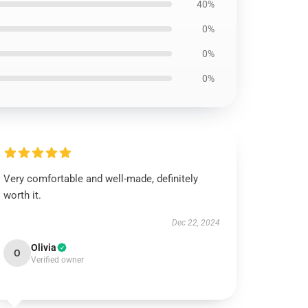
40%
0%
0%
0%
Very comfortable and well-made, definitely
worth it.
Dec 22, 2024
Olivia
O
Verified owner