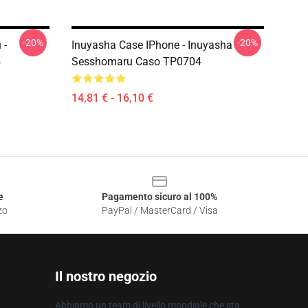
-20%
-20%
 -
Inuyasha Case IPhone - Inuyasha
4
Sesshomaru Caso TP0704
14,81 € - 16,10 €
e
Pagamento sicuro al 100%
zo
PayPal / MasterCard / Visa
Il nostro negozio
Abbiamo un team di livello mondiale che sta