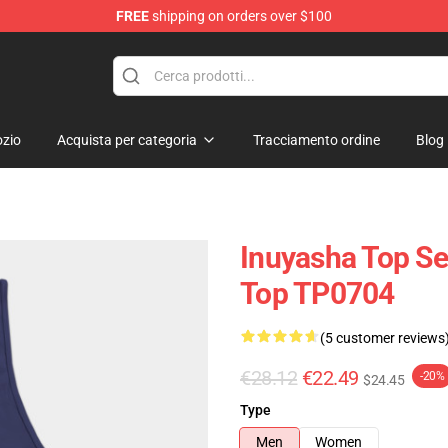
FREE
shipping on orders over $100
zio
Acquista per categoria
Tracciamento ordine
Blog
Inuyasha Top Se
Top TP0704
(5 customer reviews
€28.12
€22.49
-20%
$24.45
Type
Men
Women