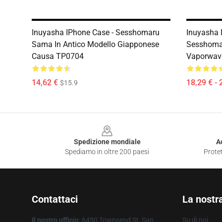
Inuyasha IPhone Case - Sesshomaru
Inuyasha 
Sama In Antico Modello Giapponese
Sesshoma
Causa TP0704
Vaporwav
14,62 €
18,29 € - 
$15.9
Footer
Spedizione mondiale
A
Spediamo in oltre 200 paesi
Protet
Contattaci
La nostr
Il nostro ufficio
: 6450 Townsend St, San
Su di noi