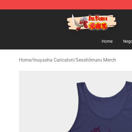
Inuyasha Store - Official Inuyasha Merchandise Shop
Home
Nego
Home
/
Inuyasha Caricatori
/
Sesshōmaru Merch