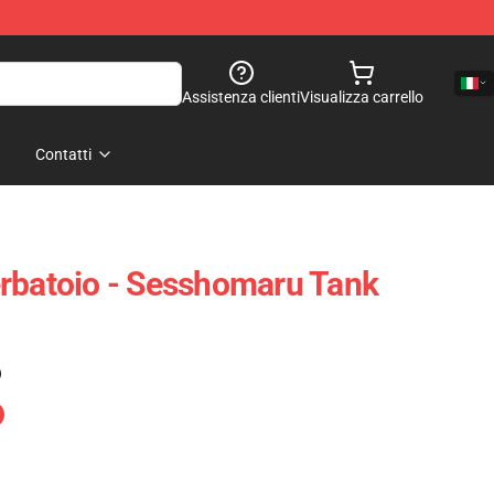
Assistenza clienti
Visualizza carrello
Contatti
rbatoio - Sesshomaru Tank
)