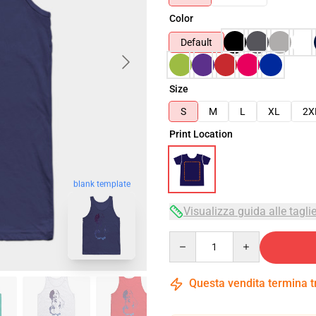
Color
Default
Size
S
M
L
XL
2X
Print Location
blank template
Visualizza guida alle tagli
Quantity
Questa vendita termina 