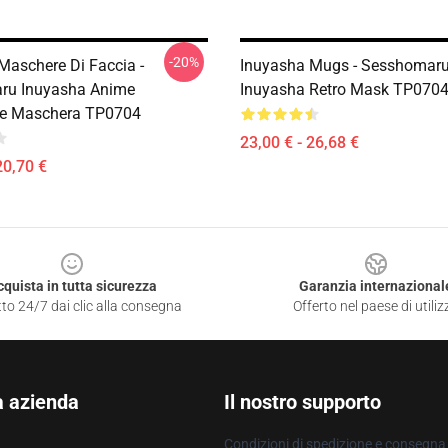
-20%
Maschere Di Faccia -
Inuyasha Mugs - Sesshomaru
ru Inuyasha Anime
Inuyasha Retro Mask TP070
e Maschera TP0704
23,00 € - 26,68 €
20,70 €
cquista in tutta sicurezza
Garanzia internazional
to 24/7 dai clic alla consegna
Offerto nel paese di utiliz
a azienda
Il nostro supporto
Condizioni di spedizione e consegna