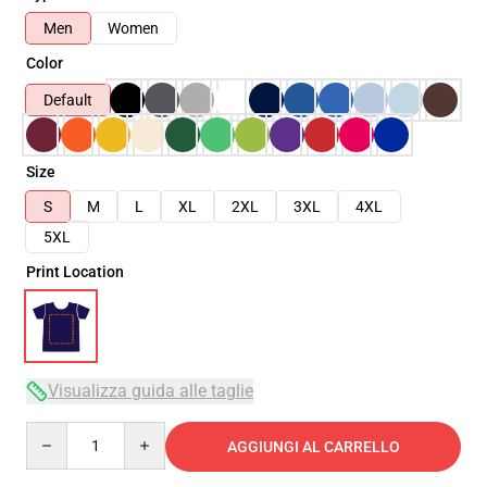
Men
Women
Color
Default
Size
S
M
L
XL
2XL
3XL
4XL
5XL
Print Location
Visualizza guida alle taglie
Quantity
AGGIUNGI AL CARRELLO