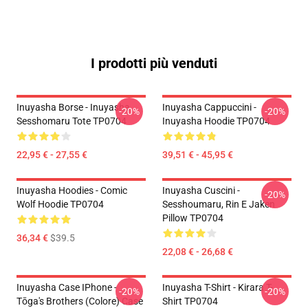
I prodotti più venduti
Inuyasha Borse - Inuyasha
Inuyasha Cappuccini -
-20%
-20%
Sesshomaru Tote TP0704
Inuyasha Hoodie TP0704
22,95 € - 27,55 €
39,51 € - 45,95 €
Inuyasha Hoodies - Comic
Inuyasha Cuscini -
-20%
Wolf Hoodie TP0704
Sesshoumaru, Rin E Jaken
Pillow TP0704
36,34 €
$39.5
22,08 € - 26,68 €
Inuyasha Case IPhone -
Inuyasha T-Shirt - Kirara T-
-20%
-20%
Tōga's Brothers (colore) Case
Shirt TP0704