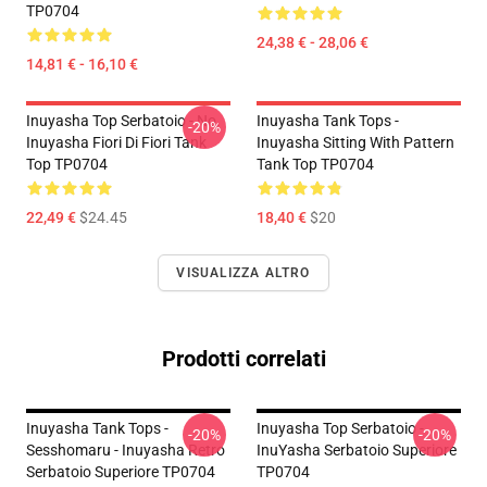
TP0704
24,38 € - 28,06 €
14,81 € - 16,10 €
Inuyasha Top Serbatoio - No.
Inuyasha Tank Tops -
-20%
Inuyasha Fiori Di Fiori Tank
Inuyasha Sitting With Pattern
Top TP0704
Tank Top TP0704
22,49 €
$24.45
18,40 €
$20
VISUALIZZA ALTRO
Prodotti correlati
Inuyasha Tank Tops -
Inuyasha Top Serbatoio -
-20%
-20%
Sesshomaru - Inuyasha Retro
InuYasha Serbatoio Superiore
Serbatoio Superiore TP0704
TP0704