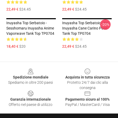
22,49 €
$24.45
22,49 €
$24.45
Inuyasha Top Serbatoio -
Inuyasha Top Serbatoio - No.
-20%
Sesshomaru Inuyasha Anime
Inuyasha Cane Carino Pose
Vaporwave Tank Top TP0704
Tank Top TP0704
18,40 €
$20
22,49 €
$24.45
Footer
Spedizione mondiale
Acquista in tutta sicurezza
Spediamo in oltre 200 paesi
Protetto 24/7 dai clic alla
consegna
Garanzia internazionale
Pagamento sicuro al 100%
Offerto nel paese di utilizzo
PayPal / MasterCard / Visa