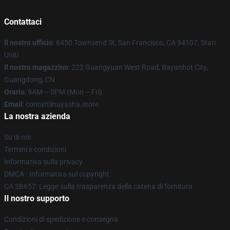
Contattaci
Il nostro ufficio
: 6450 Townsend St, San Francisco, CA 94107, Stati
Uniti
Il nostro magazzino
: 222 Guangyuan West Road, Bayanhot City,
Guangdong, CN
Orario
: 9AM – 5PM (Mon – Fri)
Email
: contattiinuyasha.store
La nostra azienda
Su di noi
Termini e condizioni
Informativa sulla privacy
DMCA - Informativa sul copyright
CA SB657: Legge sulla trasparenza della catena di fornitura
Il nostro supporto
Condizioni di spedizione e consegna