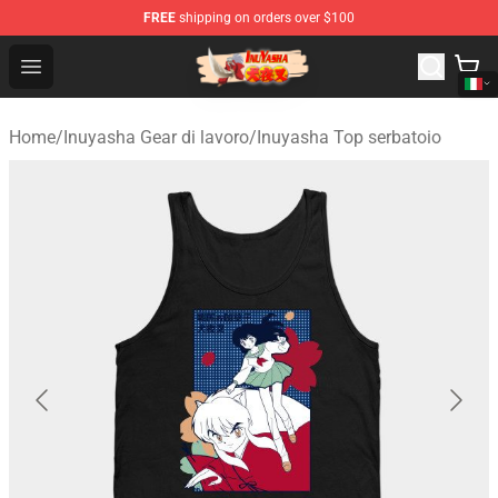
FREE
shipping on orders over $100
Inuyasha Store - Official Inuyasha Merchandise Shop
Open menu
Home
/
Inuyasha Gear di lavoro
/
Inuyasha Top serbatoio