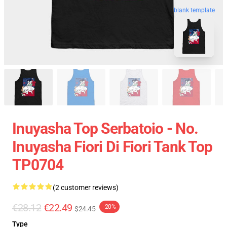
blank template
Inuyasha Top Serbatoio - No.
Inuyasha Fiori Di Fiori Tank Top
TP0704
(2 customer reviews)
€28.12
€22.49
-20%
$24.45
Type