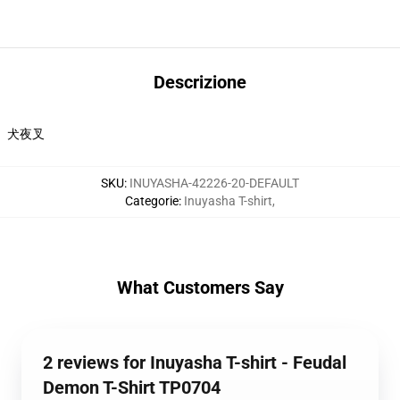
Descrizione
犬夜叉
SKU
:
INUYASHA-42226-20-DEFAULT
Categorie
:
Inuyasha T-shirt
,
What Customers Say
2 reviews for Inuyasha T-shirt - Feudal
Demon T-Shirt TP0704