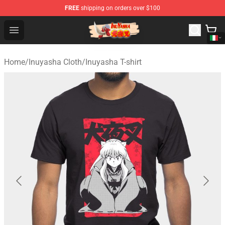
FREE
shipping on orders over $100
Inuyasha Store - Official Inuyasha Merchandise Shop
Open menu
Home
/
Inuyasha Cloth
/
Inuyasha T-shirt