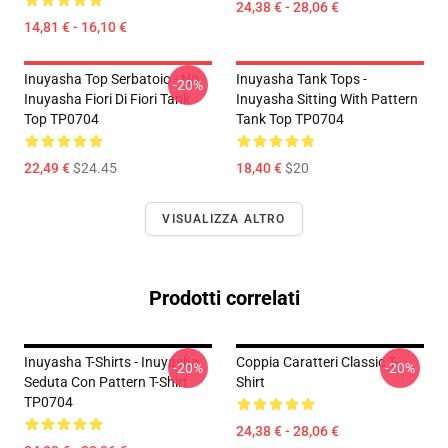
24,38 € - 28,06 €
14,81 € - 16,10 €
Inuyasha Top Serbatoio - No.
Inuyasha Tank Tops -
-20%
Inuyasha Fiori Di Fiori Tank
Inuyasha Sitting With Pattern
Top TP0704
Tank Top TP0704
22,49 €
$24.45
18,40 €
$20
VISUALIZZA ALTRO
Prodotti correlati
Inuyasha T-Shirts - Inuyasha
Coppia Caratteri Classic T-
-20%
-20%
Seduta Con Pattern T-Shirt
Shirt
TP0704
24,38 € - 28,06 €