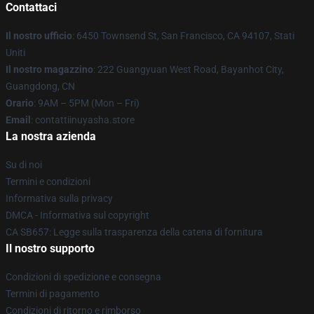
Contattaci
Il nostro ufficio
: 6450 Townsend St, San Francisco, CA 94107, Stati
Uniti
Il nostro magazzino
: 222 Guangyuan West Road, Bayanhot City,
Guangdong, CN
Orario
: 9AM – 5PM (Mon – Fri)
Email
: contattiinuyasha.store
La nostra azienda
Su di noi
Termini e condizioni
Informativa sulla privacy
DMCA - Informativa sul copyright
CA SB657: Legge sulla trasparenza della catena di fornitura
Il nostro supporto
Condizioni di spedizione e consegna
Termini di pagamento
Condizioni di ritorno e rimborso