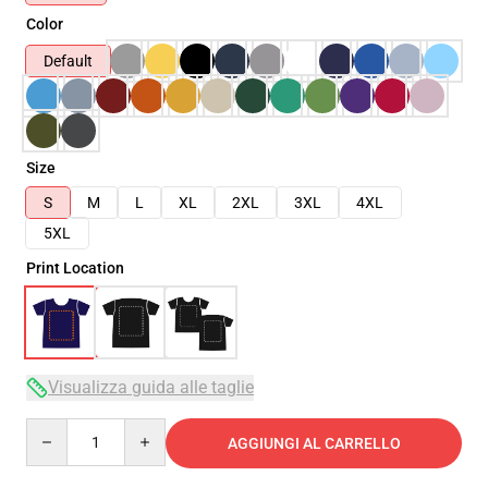
Color
Default
Size
S
M
L
XL
2XL
3XL
4XL
5XL
Print Location
Visualizza guida alle taglie
Quantity
AGGIUNGI AL CARRELLO