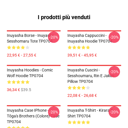
I prodotti più venduti
Inuyasha Borse - Inuyasha
Inuyasha Cappuccini -
-20%
-20%
Sesshomaru Tote TP0704
Inuyasha Hoodie TP0704
22,95 € - 27,55 €
39,51 € - 45,95 €
Inuyasha Hoodies - Comic
Inuyasha Cuscini -
-20%
Wolf Hoodie TP0704
Sesshoumaru, Rin E Jaken
Pillow TP0704
36,34 €
$39.5
22,08 € - 26,68 €
Inuyasha Case IPhone -
Inuyasha T-Shirt - Kirara T-
-20%
-20%
Tōga's Brothers (colore) Case
Shirt TP0704
TP0704