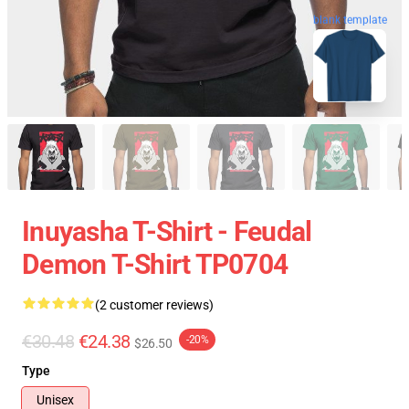
blank template
Inuyasha T-Shirt - Feudal
Demon T-Shirt TP0704
(2 customer reviews)
€30.48
€24.38
-20%
$26.50
Type
Unisex