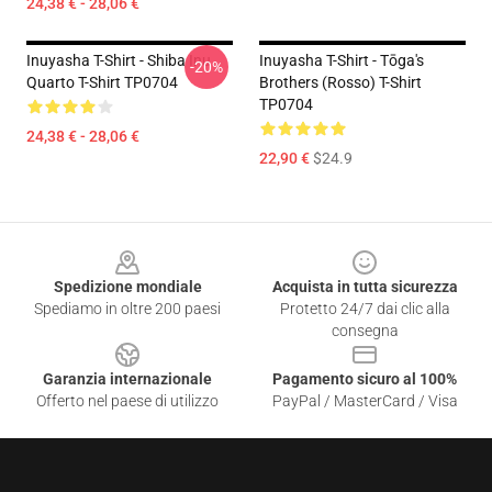
24,38 € - 28,06 €
Inuyasha T-Shirt - Shiba Inu
Inuyasha T-Shirt - Tōga's
-20%
Quarto T-Shirt TP0704
Brothers (rosso) T-Shirt
TP0704
24,38 € - 28,06 €
22,90 €
$24.9
Footer
Spedizione mondiale
Acquista in tutta sicurezza
Spediamo in oltre 200 paesi
Protetto 24/7 dai clic alla
consegna
Garanzia internazionale
Pagamento sicuro al 100%
Offerto nel paese di utilizzo
PayPal / MasterCard / Visa