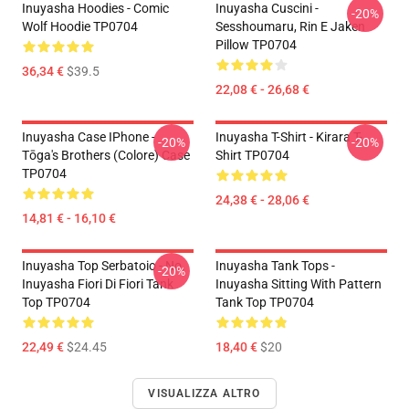
Inuyasha Hoodies - Comic
Inuyasha Cuscini -
-20%
Wolf Hoodie TP0704
Sesshoumaru, Rin E Jaken
Pillow TP0704
36,34 €
$39.5
22,08 € - 26,68 €
Inuyasha Case IPhone -
Inuyasha T-Shirt - Kirara T-
-20%
-20%
Tōga's Brothers (colore) Case
Shirt TP0704
TP0704
24,38 € - 28,06 €
14,81 € - 16,10 €
Inuyasha Top Serbatoio - No.
Inuyasha Tank Tops -
-20%
Inuyasha Fiori Di Fiori Tank
Inuyasha Sitting With Pattern
Top TP0704
Tank Top TP0704
22,49 €
$24.45
18,40 €
$20
VISUALIZZA ALTRO