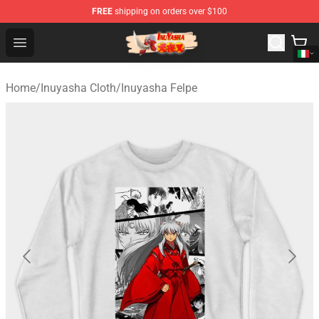
FREE
shipping on orders over $100
Inuyasha Store - Official Inuyasha Merchandise Shop
Open menu
Home
/
Inuyasha Cloth
/
Inuyasha Felpe