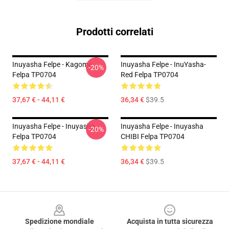
Prodotti correlati
Inuyasha Felpe - Kagome
Inuyasha Felpe - InuYasha-
-20%
Felpa TP0704
Red Felpa TP0704
37,67 € - 44,11 €
36,34 €
$39.5
Inuyasha Felpe - Inuyasha
Inuyasha Felpe - Inuyasha
-20%
Felpa TP0704
CHIBI Felpa TP0704
37,67 € - 44,11 €
36,34 €
$39.5
Footer
Spedizione mondiale
Acquista in tutta sicurezza