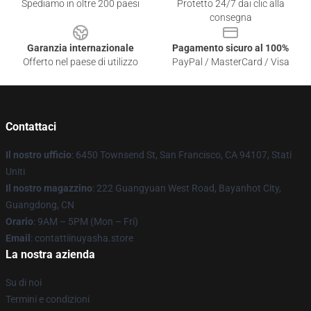
Spediamo in oltre 200 paesi
Protetto 24/7 dai clic alla
consegna
Garanzia internazionale
Pagamento sicuro al 100%
Offerto nel paese di utilizzo
PayPal / MasterCard / Visa
Contattaci
Il nostro ufficio
: 6450 Townsend St, San Francisco, CA 94107, Stati
Uniti
Il nostro magazzino
: 222 Guangyuan West Road, Bayanhot City,
Guangdong, CN
Orario
: 9AM – 5PM (Mon – Fri)
Email
: contattiinuyasha.store
La nostra azienda
Su di noi
Termini e condizioni