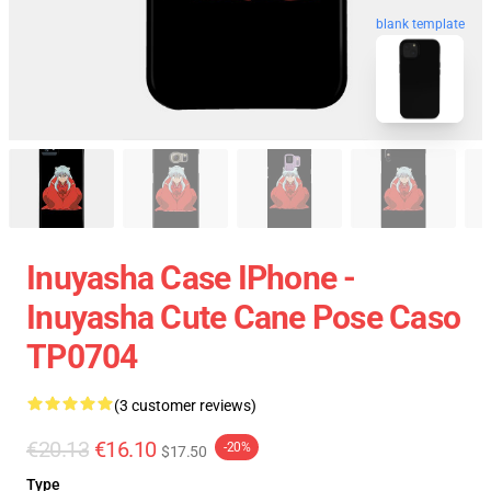
blank template
Inuyasha Case IPhone -
Inuyasha Cute Cane Pose Caso
TP0704
(3 customer reviews)
€20.13
€16.10
-20%
$17.50
Type