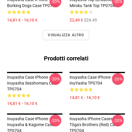
-20%
-20%
Borking Dogs Case TP0704
Miroku Tank Top TP0704
14,81 € - 16,10 €
22,49 €
$24.45
VISUALIZZA ALTRO
Prodotti correlati
Inuyasha Case IPhone -
Inuyasha Case IPhone - Caso
-20%
-20%
Inuyasha Sesshomaru Caso
InuYasha TP0704
TP0704
14,81 € - 16,10 €
14,81 € - 16,10 €
Inuyasha Case IPhone -
Inuyasha IPhone Cases -
-20%
-20%
Inuyasha & Kagome Caso
Tōga's Brothers (red) Case
TP0704
TP0704