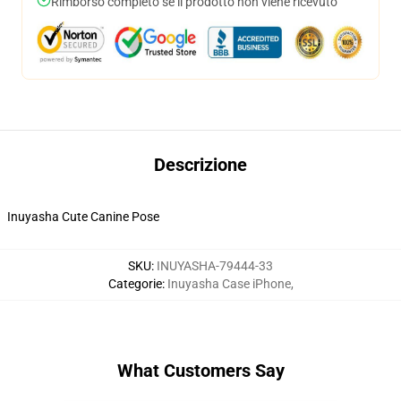
Rimborso completo se il prodotto non viene ricevuto
Descrizione
Inuyasha Cute Canine Pose
SKU
:
INUYASHA-79444-33
Categorie
:
Inuyasha Case iPhone
,
What Customers Say