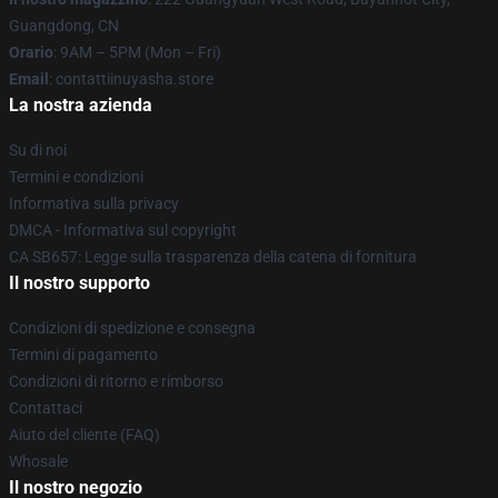
Guangdong, CN
Orario
: 9AM – 5PM (Mon – Fri)
Email
: contattiinuyasha.store
La nostra azienda
Su di noi
Termini e condizioni
Informativa sulla privacy
DMCA - Informativa sul copyright
CA SB657: Legge sulla trasparenza della catena di fornitura
Il nostro supporto
Condizioni di spedizione e consegna
Termini di pagamento
Condizioni di ritorno e rimborso
Contattaci
Aiuto del cliente (FAQ)
Whosale
Il nostro negozio