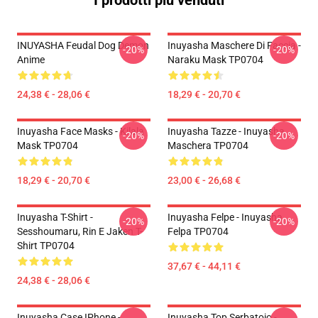
I prodotti più venduti
INUYASHA Feudal Dog Demon
Inuyasha Maschere Di Faccia -
-20%
-20%
Anime
Naraku Mask TP0704
24,38 € - 28,06 €
18,29 € - 20,70 €
Inuyasha Face Masks - Kilala
Inuyasha Tazze - Inuyasha
-20%
-20%
Mask TP0704
Maschera TP0704
18,29 € - 20,70 €
23,00 € - 26,68 €
Inuyasha T-Shirt -
Inuyasha Felpe - Inuyasha
-20%
-20%
Sesshoumaru, Rin E Jaken T-
Felpa TP0704
Shirt TP0704
37,67 € - 44,11 €
24,38 € - 28,06 €
Inuyasha Case IPhone -
Inuyasha Top Serbatoio -