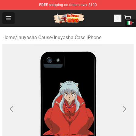
FREE
shipping on orders over $100
Inuyasha Store - Official Inuyasha Merchandise Shop
Open menu
Home
/
Inuyasha Cause
/
Inuyasha Case iPhone