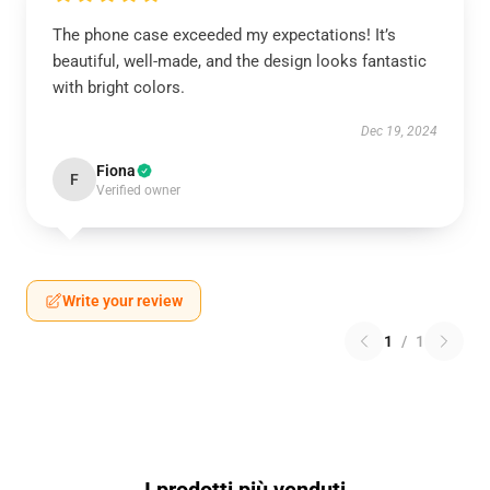
The phone case exceeded my expectations! It’s
beautiful, well-made, and the design looks fantastic
with bright colors.
Dec 19, 2024
Fiona
F
Verified owner
Write your review
1
/
1