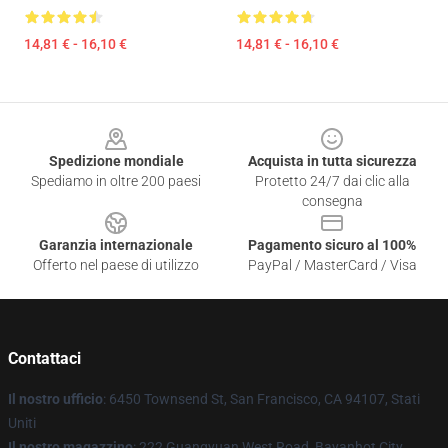
14,81 € - 16,10 €
14,81 € - 16,10 €
Footer
Spedizione mondiale
Acquista in tutta sicurezza
Spediamo in oltre 200 paesi
Protetto 24/7 dai clic alla
consegna
Garanzia internazionale
Pagamento sicuro al 100%
Offerto nel paese di utilizzo
PayPal / MasterCard / Visa
Contattaci
Il nostro ufficio
: 6450 Townsend St, San Francisco, CA 94107, Stati
Uniti
Il nostro magazzino
: 222 Guangyuan West Road, Bayanhot City,