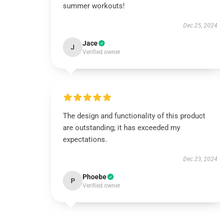
summer workouts!
Dec 25, 2024
Jace
J
Verified owner
The design and functionality of this product
are outstanding; it has exceeded my
expectations.
Dec 23, 2024
Phoebe
P
Verified owner