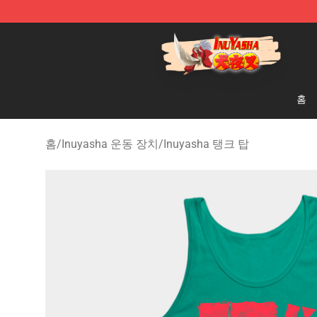
Inuyasha Store - Official Inuyasha Merchandise Shop
홈
홈
/
Inuyasha 운동 장치
/
Inuyasha 탱크 탑