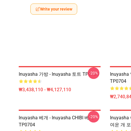
Write your review
-20%
Inuyasha 가방 - Inuyasha 토트 TP0704
Inuyas
TP0704
₩3,438,110 - ₩4,127,110
₩2,740,84
-20%
Inuyasha 베개 - Inuyasha CHIBI 베개
Inuyash
TP0704
여운 개 포