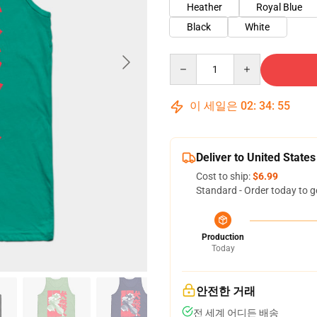
Heather
Royal Blue
Black
White
Quantity
이 세일은
02
:
34
:
54
Deliver to United States
Cost to ship:
$6.99
Standard - Order today to g
Production
Today
안전한 거래
전 세계 어디든 배송