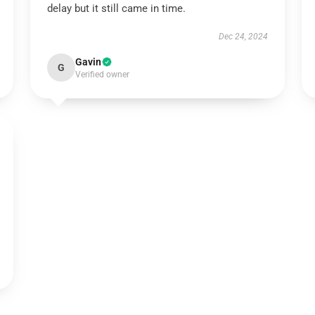
delay but it still came in time.
Dec 24, 2024
Gavin
G
Verified owner