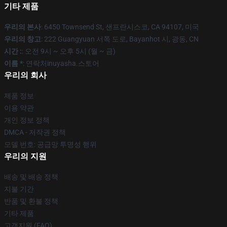
기타 제품
우리의 본사
: 6450 Townsend St, 샌프란시스코, CA 94107, 미국
우리의 창고
: 222 Guangyuan 서쪽 도로, Bayanhot 시, 광동, CN
시간 :
: 오전 9시 ~ 오후 5시 (월 ~ 금)
이름 *
: 연락처inuyasha.스토어
우리의 회사
제품 정보
이용 약관
개인 정보 정책
DMCA - 저작권 정책
모델 번호: 공급망 투명성 행위
우리의 지원
배송 및 배송 정책
지불 기간
반품 및 환불 정책
기타 제품
고객지원 (FAQ)