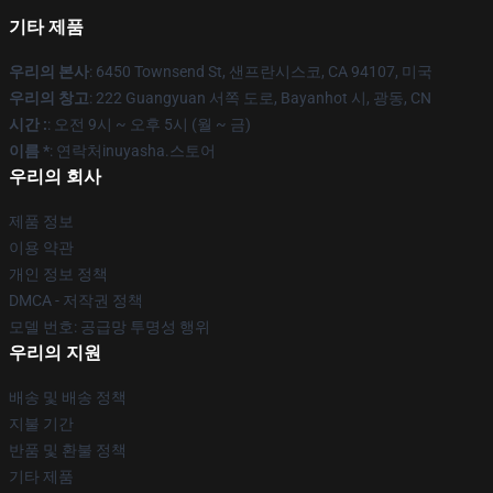
기타 제품
우리의 본사
: 6450 Townsend St, 샌프란시스코, CA 94107, 미국
우리의 창고
: 222 Guangyuan 서쪽 도로, Bayanhot 시, 광동, CN
시간 :
: 오전 9시 ~ 오후 5시 (월 ~ 금)
이름 *
: 연락처inuyasha.스토어
우리의 회사
제품 정보
이용 약관
개인 정보 정책
DMCA - 저작권 정책
모델 번호: 공급망 투명성 행위
우리의 지원
배송 및 배송 정책
지불 기간
반품 및 환불 정책
기타 제품