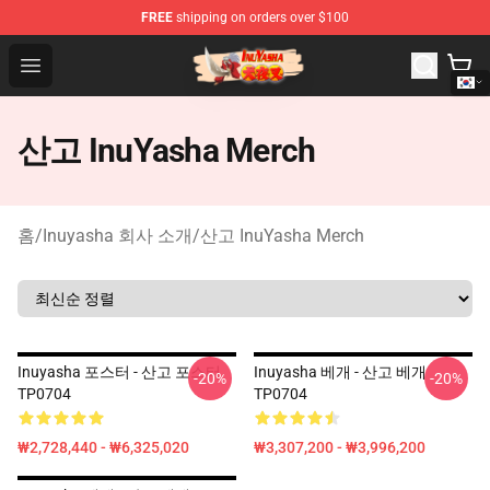
FREE
shipping on orders over $100
Inuyasha Store - Official Inuyasha Merchandise Shop
Open menu
산고 InuYasha Merch
홈
/
Inuyasha 회사 소개
/
산고 InuYasha Merch
Inuyasha 포스터 - 산고 포스터
Inuyasha 베개 - 산고 베개
-20%
-20%
TP0704
TP0704
₩2,728,440 - ₩6,325,020
₩3,307,200 - ₩3,996,200