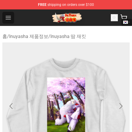
FREE
shipping on orders over $100
Inuyasha Store - Official Inuyasha Merchandise Shop
Open menu
홈
/
Inuyasha 제품정보
/
Inuyasha 땀 재킷