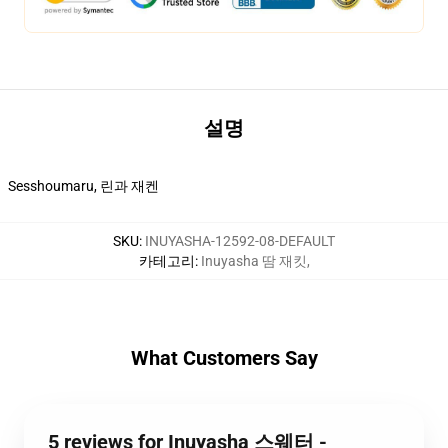
설명
Sesshoumaru, 린과 재켄
SKU
:
INUYASHA-12592-08-DEFAULT
카테고리
:
Inuyasha 땀 재킷
,
What Customers Say
5 reviews for Inuyasha 스웨터 -