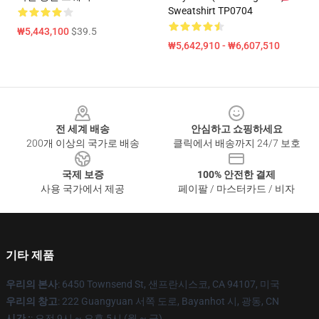
Sweatshirt TP0704
₩5,443,100
$39.5
₩5,642,910 - ₩6,607,510
Footer
전 세계 배송
안심하고 쇼핑하세요
200개 이상의 국가로 배송
클릭에서 배송까지 24/7 보호
국제 보증
100% 안전한 결제
사용 국가에서 제공
페이팔 / 마스터카드 / 비자
기타 제품
우리의 본사
: 6450 Townsend St, 샌프란시스코, CA 94107, 미국
우리의 창고
: 222 Guangyuan 서쪽 도로, Bayanhot 시, 광동, CN
시간 :
: 오전 9시 ~ 오후 5시 (월 ~ 금)