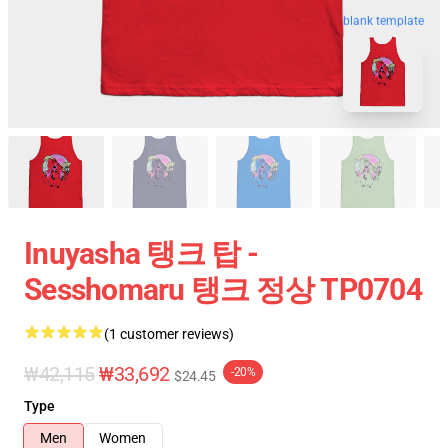
blank template
Inuyasha 탱크 탑 -
Sesshomaru 탱크 정상 TP0704
(1 customer reviews)
₩42,115
₩33,692
-20%
$24.45
Type
Men
Women