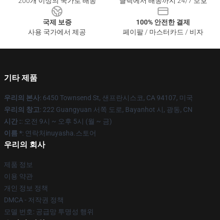
200개 이상의 국가로 배송
클릭에서 배송까지 24/7 보호
국제 보증
100% 안전한 결제
사용 국가에서 제공
페이팔 / 마스터카드 / 비자
기타 제품
우리의 본사
: 6450 Townsend St, 샌프란시스코, CA 94107, 미국
우리의 창고
: 222 Guangyuan 서쪽 도로, Bayanhot 시, 광동, CN
시간 :
: 오전 9시 ~ 오후 5시 (월 ~ 금)
이름 *
: 연락처inuyasha.스토어
우리의 회사
제품 정보
이용 약관
개인 정보 정책
DMCA - 저작권 정책
모델 번호: 공급망 투명성 행위