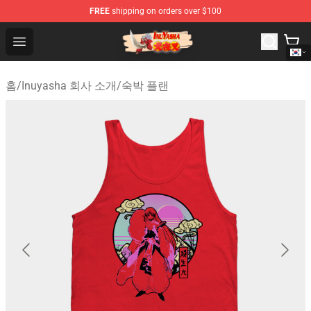
FREE
shipping on orders over $100
Inuyasha Store - Official Inuyasha Merchandise Shop
Open menu
홈
/
Inuyasha 회사 소개
/
숙박 플랜