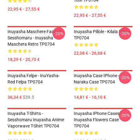
Tote TP0704
22,95 € - 27,55 €
22,95 € - 27,55 €
Inuyasha Maschere Facciali -
Inuyasha Pillole - Kilala Pillow
-20%
-20%
Sesshomaru - Inuyasha
TP0704
Maschera Retro TP0704
22,08 € - 26,68 €
18,29 € - 20,70 €
Inuyasha Felpe - InuYasha-
Inuyasha Case IPhone -
-20%
Red Felpa TP0704
Naraku Case TP0704
36,34 €
$39.5
14,81 € - 16,10 €
Inuyasha T-Shirts -
Inuyasha IPhone Cases -
-20%
Sesshomaru Inuyasha Anime
Inuyasha Flowers Case
Vaporwave T-Shirt TP0704
TP0704