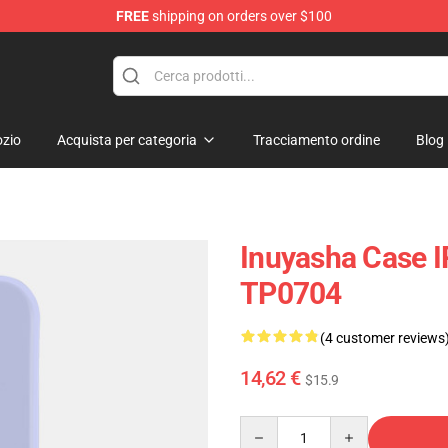
FREE
shipping on orders over $100
zio
Acquista per categoria
Tracciamento ordine
Blog
Inuyasha Case 
TP0704
(4 customer reviews
14,62 €
$15.9
Quantity