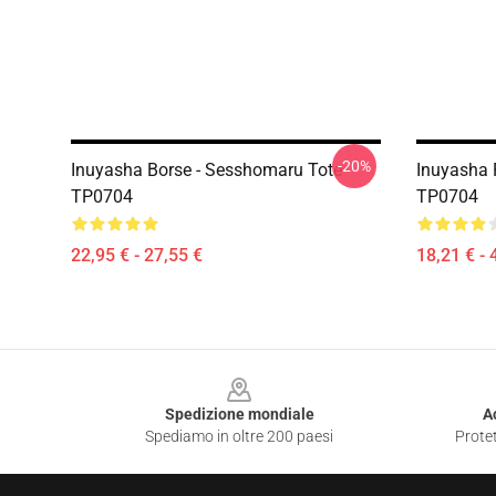
-20%
Inuyasha Borse - Sesshomaru Tote
Inuyasha 
TP0704
TP0704
22,95 € - 27,55 €
18,21 € - 
Footer
Spedizione mondiale
A
Spediamo in oltre 200 paesi
Protet