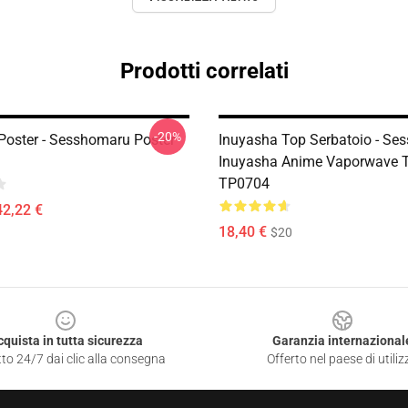
Prodotti correlati
-20%
Poster - Sesshomaru Poster
Inuyasha Top Serbatoio - Se
Inuyasha Anime Vaporwave 
TP0704
42,22 €
18,40 €
$20
cquista in tutta sicurezza
Garanzia internazional
to 24/7 dai clic alla consegna
Offerto nel paese di utiliz