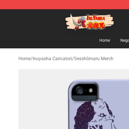
Inuyasha Store - Official Inuyasha Merchandise Shop
Home
Nego
Home
/
Inuyasha Caricatori
/
Sesshōmaru Merch