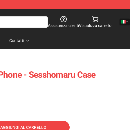
Assistenza clienti
Visualizza carrello
Contatti
IPhone - Sesshomaru Case
)
AGGIUNGI AL CARRELLO