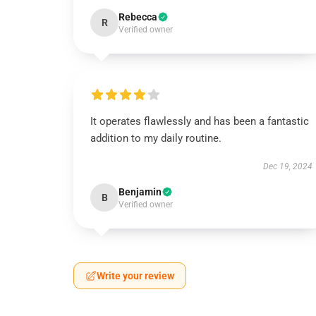
Rebecca
R
Verified owner
It operates flawlessly and has been a fantastic
addition to my daily routine.
Dec 19, 2024
Benjamin
B
Verified owner
Write your review