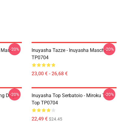
-20%
-20%
a Mask
Inuyasha Tazze - Inuyasha Maschera
TP0704
23,00 € - 26,68 €
-20%
-20%
ing Dogs
Inuyasha Top Serbatoio - Miroku Tank
Top TP0704
22,49 €
$24.45