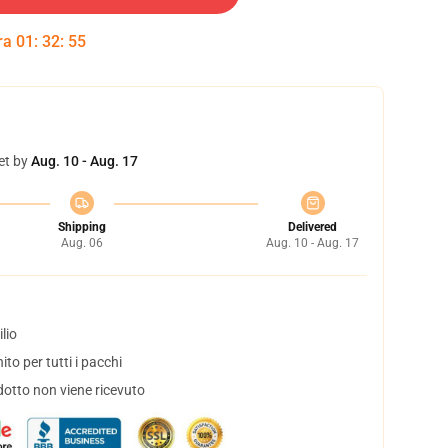
tra
01
:
32
:
54
et by
Aug. 10 - Aug. 17
Shipping
Delivered
Aug. 06
Aug. 10 - Aug. 17
lio
to per tutti i pacchi
dotto non viene ricevuto