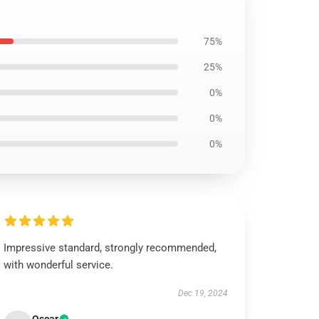
75%
25%
0%
0%
0%
Impressive standard, strongly recommended,
with wonderful service.
Dec 19, 2024