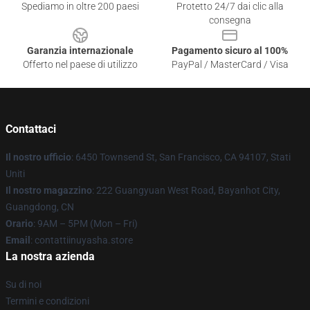
Spediamo in oltre 200 paesi
Protetto 24/7 dai clic alla
consegna
Garanzia internazionale
Pagamento sicuro al 100%
Offerto nel paese di utilizzo
PayPal / MasterCard / Visa
Contattaci
Il nostro ufficio
: 6450 Townsend St, San Francisco, CA 94107, Stati
Uniti
Il nostro magazzino
: 222 Guangyuan West Road, Bayanhot City,
Guangdong, CN
Orario
: 9AM – 5PM (Mon – Fri)
Email
: contattiinuyasha.store
La nostra azienda
Su di noi
Termini e condizioni