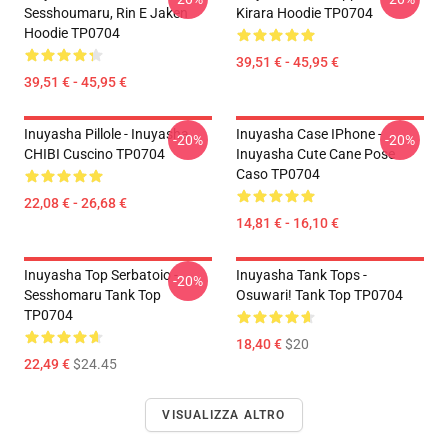
Sesshoumaru, Rin E Jaken
Kirara Hoodie TP0704
Hoodie TP0704
39,51 € - 45,95 €
39,51 € - 45,95 €
Inuyasha Pillole - Inuyasha
Inuyasha Case IPhone -
-20%
-20%
CHIBI Cuscino TP0704
Inuyasha Cute Cane Pose
Caso TP0704
22,08 € - 26,68 €
14,81 € - 16,10 €
Inuyasha Top Serbatoio -
Inuyasha Tank Tops -
-20%
Sesshomaru Tank Top
Osuwari! Tank Top TP0704
TP0704
18,40 €
$20
22,49 €
$24.45
VISUALIZZA ALTRO