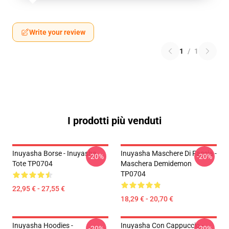
Write your review
1
/
1
I prodotti più venduti
Inuyasha Borse - Inuyasha
Inuyasha Maschere Di Faccia -
-20%
-20%
Tote TP0704
Maschera Demidemon
TP0704
22,95 € - 27,55 €
18,29 € - 20,70 €
Inuyasha Hoodies -
Inuyasha Con Cappuccio -
-20%
-20%