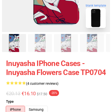
blank template
Inuyasha IPhone Cases -
Inuyasha Flowers Case TP0704
(4 customer reviews)
€20.13
€16.10
-20%
$17.50
Type
iPhone
Samsung