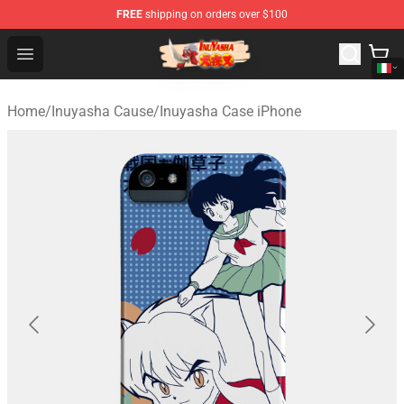
FREE
shipping on orders over $100
Inuyasha Store - Official Inuyasha Merchandise Shop
Open menu
Home
/
Inuyasha Cause
/
Inuyasha Case iPhone