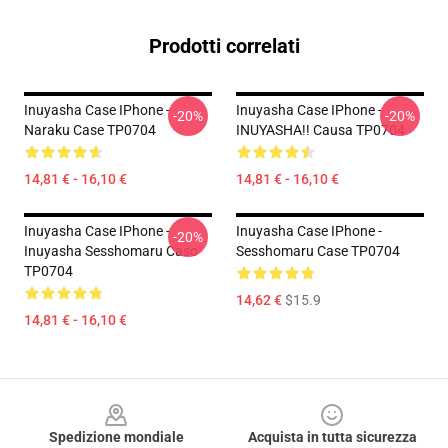
Prodotti correlati
Inuyasha Case IPhone -
Inuyasha Case IPhone -
-20%
-20%
Naraku Case TP0704
INUYASHA!! Causa TP0704
14,81 € - 16,10 €
14,81 € - 16,10 €
Inuyasha Case IPhone -
Inuyasha Case IPhone -
-20%
Inuyasha Sesshomaru Caso
Sesshomaru Case TP0704
TP0704
14,62 €
$15.9
14,81 € - 16,10 €
Footer
Spedizione mondiale
Acquista in tutta sicurezza