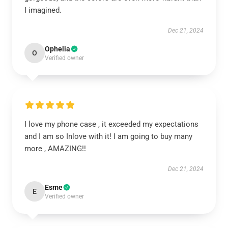
I imagined.
Dec 21, 2024
Ophelia
O
Verified owner
I love my phone case , it exceeded my expectations
and I am so Inlove with it! I am going to buy many
more , AMAZING!!
Dec 21, 2024
Esme
E
Verified owner