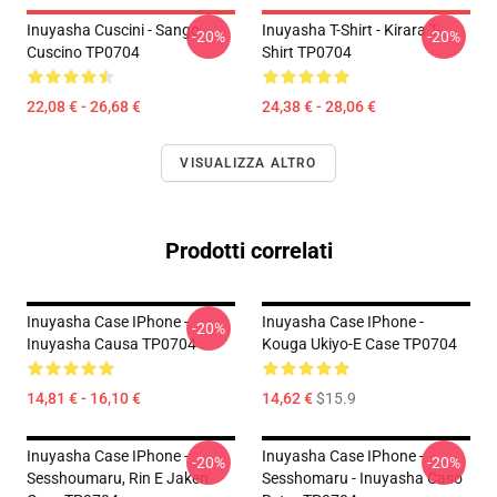
Inuyasha Cuscini - Sango
Inuyasha T-Shirt - Kirara T-
-20%
-20%
Cuscino TP0704
Shirt TP0704
22,08 € - 26,68 €
24,38 € - 28,06 €
VISUALIZZA ALTRO
Prodotti correlati
Inuyasha Case IPhone -
Inuyasha Case IPhone -
-20%
Inuyasha Causa TP0704
Kouga Ukiyo-E Case TP0704
14,81 € - 16,10 €
14,62 €
$15.9
Inuyasha Case IPhone -
Inuyasha Case IPhone -
-20%
-20%
Sesshoumaru, Rin E Jaken
Sesshomaru - Inuyasha Caso