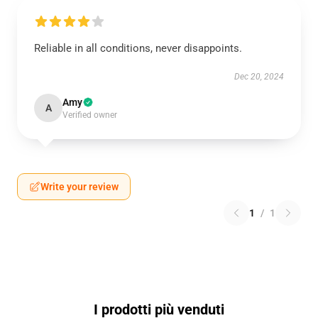
Reliable in all conditions, never disappoints.
Dec 20, 2024
Amy
A
Verified owner
Write your review
1
/
1
I prodotti più venduti