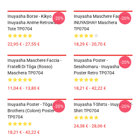
Inuyasha Borse - Kikyo
Inuyasha Maschere Facciali -
-20%
-20%
Inuyasha Anime Retrowave
INUYASHA!! Maschera
Tote TP0704
TP0704
22,95 € - 27,55 €
18,29 € - 20,70 €
Inuyasha Maschere Faccia -
Inuyasha Poster -
-20%
Fratelli Di Tōga (rosso)
Sesshomaru - Inuyasha
Maschera TP0704
Poster Retro TP0704
11,04 € - 13,80 €
18,21 € - 42,22 €
Inuyasha Poster - Tōga's
Inuyasha T-Shirts - Inuyasha T-
-20%
-20%
Brothers (colore) Poster
Shirt TP0704
TP0704
24,38 € - 28,06 €
18,21 € - 42,22 €