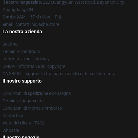
Il nostro magazzino
: 222 Guangyuan West Road, Bayanhot City,
Guangdong, CN
Orario
: 9AM – 5PM (Mon – Fri)
Email
: contattiinuyasha.store
La nostra azienda
Su di noi
Termini e condizioni
Informativa sulla privacy
DMCA - Informativa sul copyright
CA SB657: Legge sulla trasparenza della catena di fornitura
Il nostro supporto
Condizioni di spedizione e consegna
Termini di pagamento
Condizioni di ritorno e rimborso
Contattaci
Aiuto del cliente (FAQ)
Whosale
Il nostro negozio