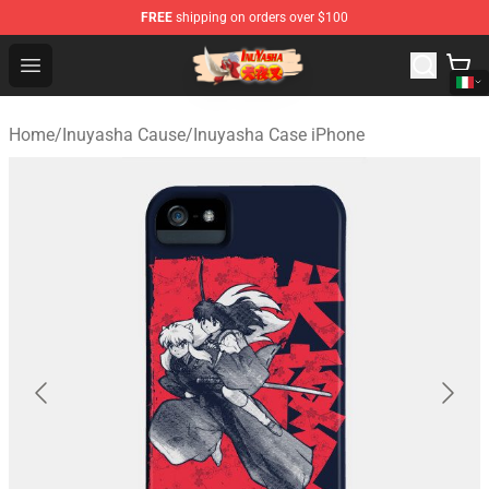
FREE
shipping on orders over $100
Inuyasha Store - Official Inuyasha Merchandise Shop
Open menu
Home
/
Inuyasha Cause
/
Inuyasha Case iPhone