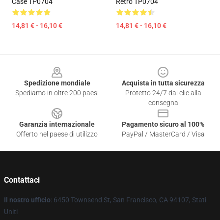
Case TP0704
Retro TP0704
14,81 € - 16,10 €
14,81 € - 16,10 €
Footer
Spedizione mondiale
Acquista in tutta sicurezza
Spediamo in oltre 200 paesi
Protetto 24/7 dai clic alla
consegna
Garanzia internazionale
Pagamento sicuro al 100%
Offerto nel paese di utilizzo
PayPal / MasterCard / Visa
Contattaci
Il nostro ufficio
: 6450 Townsend St, San Francisco, CA 94107, Stati
Uniti