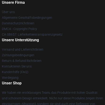
Unsere Firma
Über uns
Allgemeine Geschäftsbedingungen
Datenschutzrichtlinien
DMCA - Copyright Policy
CA SB657: Lieferkettentransparenzgesetz
Unsere Unterstützung
Versand und Lieferrichtlinien
Zahlungsbedingungen
Return & Refund Richtlinien
Kontaktieren Sie uns
Kundenhilfe (FAQ)
Werdegang
Unser Shop
Wir haben ein erstklassiges Team, das Produkte mit hoher Qualität
und schönem Design entwickelt. Nicht nur diese Produkte zeigen Ihren
einzigartigen Alltagsstil, sondern sie sind auch eine Reflexion von