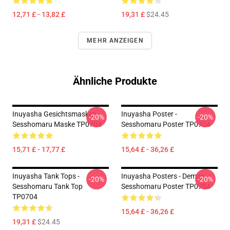
12,71 £ - 13,82 £
19,31 £
$24.45
MEHR ANZEIGEN
Ähnliche Produkte
Inuyasha Gesichtsmasken -
Inuyasha Poster -
-20%
-20%
Sesshomaru Maske TP0704
Sesshomaru Poster TP0704
15,71 £ - 17,77 £
15,64 £ - 36,26 £
Inuyasha Tank Tops -
Inuyasha Posters - Demon
-20%
-20%
Sesshomaru Tank Top
Sesshomaru Poster TP0704
TP0704
15,64 £ - 36,26 £
19,31 £
$24.45