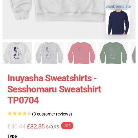
blank template
Inuyasha Sweatshirts -
Sesshomaru Sweatshirt
TP0704
(3 customer reviews)
£40.44
£32.35
-20%
$40.95
Type