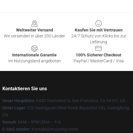
Footer
Weltweiter Versand
Kaufen Sie mit Vertrauen
Wir versenden in über 200 Länder
24/7 Schutz von Klicks bis zur
Lieferung
Internationale Garantie
100% Sicherer Checkout
Im Nutzungsland angeboten
PayPal / MasterCard / Visa
Kontaktieren Sie uns
Unser Hauptbüro
: 6450 Townsend St, San Francisco, CA 94107, US
Unser Lager
: 222 Guangyuan West Road, Bayanhot City, Guangdong,
CN
Geruch
: 9AM – 5PM (Mon – Fri)
E-Mail senden
: Kontakt@inuyasha.store