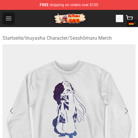
FREE
shipping on orders over $100
Inuyasha Store - Official Inuyasha Merchandise Shop
Open menu
Startseite
/
Inuyasha Character
/
Sesshōmaru Merch