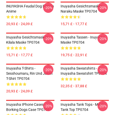
INUYASHA Feudal Dog Demon
Inuyasha Gesichtsmasken -
-20%
-20%
Anime
Naraku Maske TP0704
20,93 £ - 24,09 £
15,71 £ - 17,77 £
Inuyasha Gesichtsmasken -
Inuyasha Tassen - Inuyasha
-20%
-20%
Kilala Maske TP0704
Maske TP0704
15,71 £ - 17,77 £
19,75 £ - 22,91 £
Inuyasha T-Shirts -
Inuyasha Sweatshirts -
-20%
-20%
Sesshoumaru, Rin Und Jaken
Inuyasha Sweatshirt TP0704
T-Shirt TP0704
32,35 £ - 37,88 £
20,93 £ - 24,09 £
Inuyasha IPhone Cases -
Inuyasha Tank Tops - Miroku
-20%
-20%
Borking Dogs Case TP0704
Tank Top TP0704