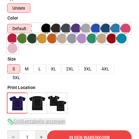
Unisex
Color
Default
Size
S
M
L
XL
2XL
3XL
4XL
5XL
Print Location
Größentabelle anzeigen
Quantity
IN DEN WARENKORB