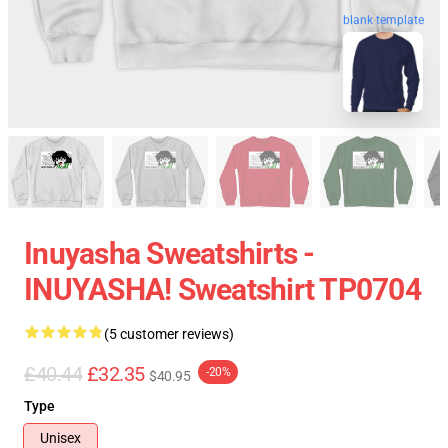
blank template
Inuyasha Sweatshirts -
INUYASHA! Sweatshirt TP0704
(5 customer reviews)
£40.44
£32.35
-20%
$40.95
Type
Unisex