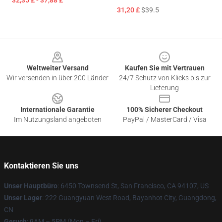
32,35 £ - 37,88 £
31,20 £
$39.5
Footer
Weltweiter Versand
Kaufen Sie mit Vertrauen
Wir versenden in über 200 Länder
24/7 Schutz von Klicks bis zur
Lieferung
Internationale Garantie
100% Sicherer Checkout
Im Nutzungsland angeboten
PayPal / MasterCard / Visa
Kontaktieren Sie uns
Unser Hauptbüro
: 6450 Townsend St, San Francisco, CA 94107, US
Unser Lager
: 222 Guangyuan West Road, Bayanhot City, Guangdong,
CN
Geruch
: 9AM – 5PM (Mon – Fri)