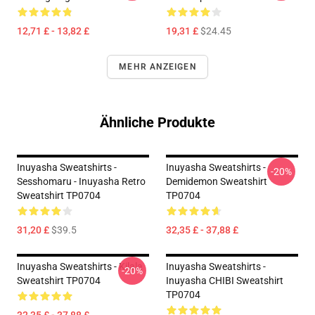
12,71 £ - 13,82 £
19,31 £
$24.45
MEHR ANZEIGEN
Ähnliche Produkte
Inuyasha Sweatshirts -
Inuyasha Sweatshirts -
-20%
Sesshomaru - Inuyasha Retro
Demidemon Sweatshirt
Sweatshirt TP0704
TP0704
31,20 £
$39.5
32,35 £ - 37,88 £
Inuyasha Sweatshirts - Kilala
Inuyasha Sweatshirts -
-20%
Sweatshirt TP0704
Inuyasha CHIBI Sweatshirt
TP0704