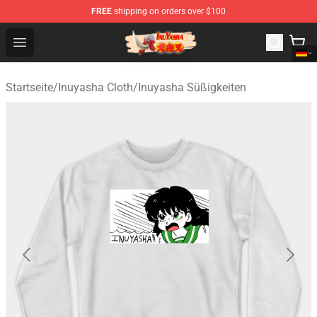
FREE
shipping on orders over $100
Inuyasha Store - Official Inuyasha Merchandise Shop
Open menu
Startseite
/
Inuyasha Cloth
/
Inuyasha Süßigkeiten