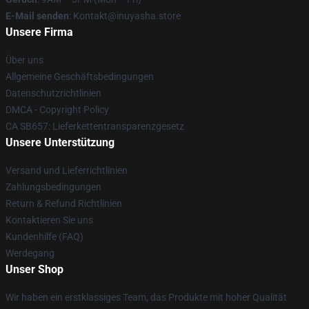
E-Mail senden
: Kontakt@inuyasha.store
Unsere Firma
Über uns
Allgemeine Geschäftsbedingungen
Datenschutzrichtlinien
DMCA - Copyright Policy
CA SB657: Lieferkettentransparenzgesetz
Unsere Unterstützung
Versand und Lieferrichtlinien
Zahlungsbedingungen
Return & Refund Richtlinien
Kontaktieren Sie uns
Kundenhilfe (FAQ)
Werdegang
Unser Shop
Wir haben ein erstklassiges Team, das Produkte mit hoher Qualität