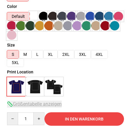
Color
Default
Size
S
M
L
XL
2XL
3XL
4XL
5XL
Print Location
Größentabelle anzeigen
Quantity
IN DEN WARENKORB