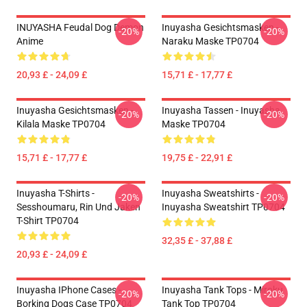
INUYASHA Feudal Dog Demon
Inuyasha Gesichtsmasken -
-20%
-20%
Anime
Naraku Maske TP0704
20,93 £ - 24,09 £
15,71 £ - 17,77 £
Inuyasha Gesichtsmasken -
Inuyasha Tassen - Inuyasha
-20%
-20%
Kilala Maske TP0704
Maske TP0704
15,71 £ - 17,77 £
19,75 £ - 22,91 £
Inuyasha T-Shirts -
Inuyasha Sweatshirts -
-20%
-20%
Sesshoumaru, Rin Und Jaken
Inuyasha Sweatshirt TP0704
T-Shirt TP0704
32,35 £ - 37,88 £
20,93 £ - 24,09 £
Inuyasha IPhone Cases -
Inuyasha Tank Tops - Miroku
-20%
-20%
Borking Dogs Case TP0704
Tank Top TP0704