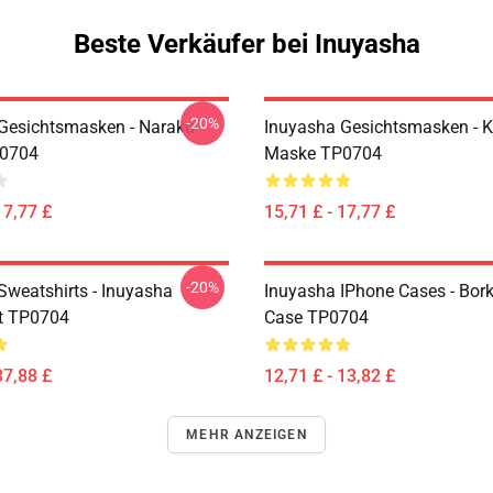
Beste Verkäufer bei Inuyasha
-20%
Gesichtsmasken - Naraku
Inuyasha Gesichtsmasken - K
0704
Maske TP0704
17,77 £
15,71 £ - 17,77 £
-20%
Sweatshirts - Inuyasha
Inuyasha IPhone Cases - Bor
t TP0704
Case TP0704
37,88 £
12,71 £ - 13,82 £
MEHR ANZEIGEN