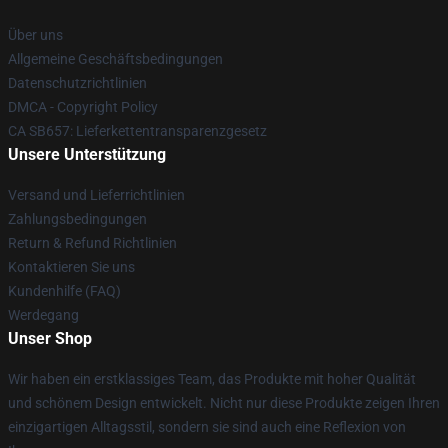
Über uns
Allgemeine Geschäftsbedingungen
Datenschutzrichtlinien
DMCA - Copyright Policy
CA SB657: Lieferkettentransparenzgesetz
Unsere Unterstützung
Versand und Lieferrichtlinien
Zahlungsbedingungen
Return & Refund Richtlinien
Kontaktieren Sie uns
Kundenhilfe (FAQ)
Werdegang
Unser Shop
Wir haben ein erstklassiges Team, das Produkte mit hoher Qualität
und schönem Design entwickelt. Nicht nur diese Produkte zeigen Ihren
einzigartigen Alltagsstil, sondern sie sind auch eine Reflexion von