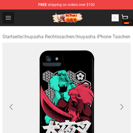
FREE
shipping on orders over $100
Inuyasha Store - Official Inuyasha Merchandise Shop
Open menu
Startseite
/
Inuyasha Rechtssachen
/
Inuyasha iPhone Taschen