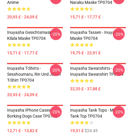
Anime
Naraku Maske TP0704
20,93 £ - 24,09 £
15,71 £ - 17,77 £
Inuyasha Gesichtsmasken -
Inuyasha Tassen - Inuyasha
-20%
-20%
Kilala Maske TP0704
Maske TP0704
15,71 £ - 17,77 £
19,75 £ - 22,91 £
Inuyasha T-Shirts -
Inuyasha Sweatshirts -
-20%
-20%
Sesshoumaru, Rin Und Jaken
Inuyasha Sweatshirt TP0704
T-Shirt TP0704
32,35 £ - 37,88 £
20,93 £ - 24,09 £
Inuyasha IPhone Cases -
Inuyasha Tank Tops - Miroku
-20%
-20%
Borking Dogs Case TP0704
Tank Top TP0704
12,71 £ - 13,82 £
19,31 £
$24.45