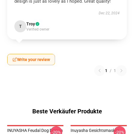
design is just as lovely as I hoped. Great quality!
Dec 22, 2024
Troy
T
Verified owner
Write your review
1
/
1
Beste Verkäufer Produkte
INUYASHA Feudal Dog Demon
Inuyasha Gesichtsmasken -
-20%
-20%