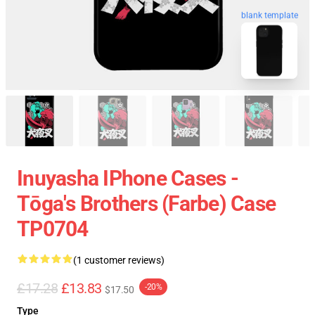
blank template
Inuyasha IPhone Cases -
Tōga's Brothers (Farbe) Case
TP0704
(1 customer reviews)
£17.28
£13.83
-20%
$17.50
Type