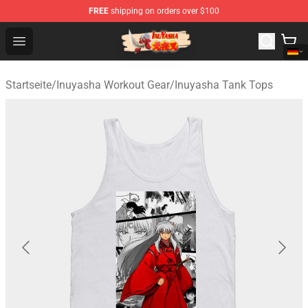
FREE
shipping on orders over $100
Inuyasha Store - Official Inuyasha Merchandise Shop
Open menu
Startseite
/
Inuyasha Workout Gear
/
Inuyasha Tank Tops