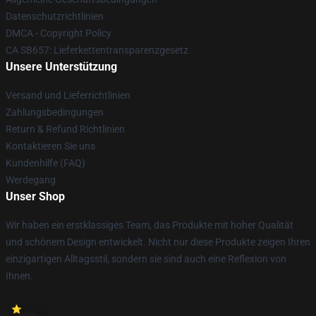
Datenschutzrichtlinien
DMCA - Copyright Policy
CA SB657: Lieferkettentransparenzgesetz
Unsere Unterstützung
Versand und Lieferrichtlinien
Zahlungsbedingungen
Return & Refund Richtlinien
Kontaktieren Sie uns
Kundenhilfe (FAQ)
Werdegang
Unser Shop
Wir haben ein erstklassiges Team, das Produkte mit hoher Qualität
und schönem Design entwickelt. Nicht nur diese Produkte zeigen Ihren
einzigartigen Alltagsstil, sondern sie sind auch eine Reflexion von
Ihnen.