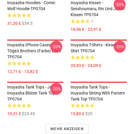
Inuyasha Hoodies - Comic
Inuyasha Kissen -
-20%
Wolf Hoodie TP0704
Sesshoumaru, Rin Und Jaken
Kissen TP0704
31,20 £
$39.5
18,96 £ - 22,91 £
Inuyasha IPhone Cases -
Inuyasha T-Shirts - Kirara T-
-20%
-20%
Tōga's Brothers (Farbe) Case
Shirt TP0704
TP0704
20,93 £ - 24,09 £
12,71 £ - 13,82 £
Inuyasha Tank Tops - Ja.
Inuyasha Tank Tops -
-20%
Inuyasha Blüten Tank Top
Inuyasha Sitting With Pattern
TP0704
Tank Top TP0704
19,31 £
$24.45
15,80 £
$20
MEHR ANZEIGEN