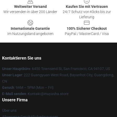
Weltweiter Versand
Kaufen Sie mit Vertrauen
Wir versenden in über 200 Länder
24/7 Schutz von Klicks bis zur
Lieferung
Internationale Garantie
100% Sicherer Checkout
Im Nutzungsland angeboten
PayPal / MasterCard / Visa
Kontaktieren Sie uns
Unser Hauptbüro
: 6450 Townsend St, San Francisco, CA 94107, US
Unser Lager
: 222 Guangyuan West Road, Bayanhot City, Guangdong,
CN
Geruch
: 9AM – 5PM (Mon – Fri)
E-Mail senden
: Kontakt@inuyasha.store
Unsere Firma
Über uns
Allgemeine Geschäftsbedingungen