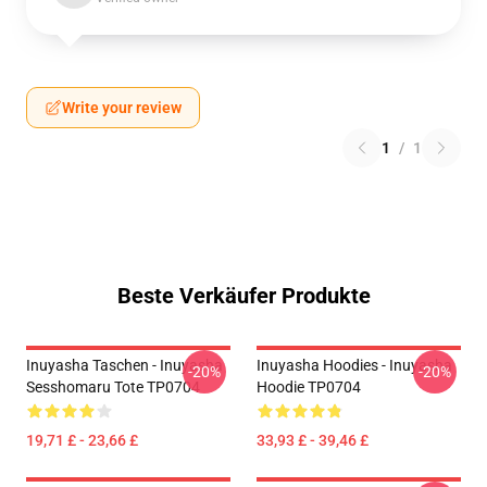
Write your review
1
/
1
Beste Verkäufer Produkte
Inuyasha Taschen - Inuyasha
Inuyasha Hoodies - Inuyasha
-20%
-20%
Sesshomaru Tote TP0704
Hoodie TP0704
19,71 £ - 23,66 £
33,93 £ - 39,46 £