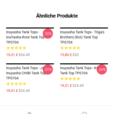
Ähnliche Produkte
Inuyasha Tank Tops -
Inuyasha Tank Tops - Tōga's
-20%
InuYasha-Rote Tank Top
Brothers (rot) Tank Top
TP0704
TP0704
19,31 £
$24.45
15,80 £
$20
Inuyasha Tank Tops - Ja.
Inuyasha Tank Tops - Kilala
-20%
-20%
Inuyasha CHIBI Tank Top
Tank Top TP0704
TP0704
19,31 £
$24.45
19,31 £
$24.45
Footer