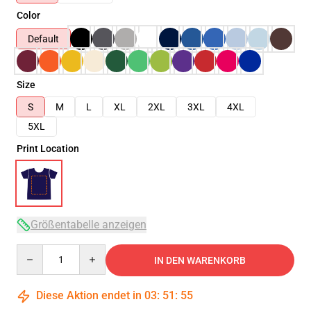
Color
Default
Size
S
M
L
XL
2XL
3XL
4XL
5XL
Print Location
Größentabelle anzeigen
Quantity
IN DEN WARENKORB
Diese Aktion endet in
03
:
51
:
54