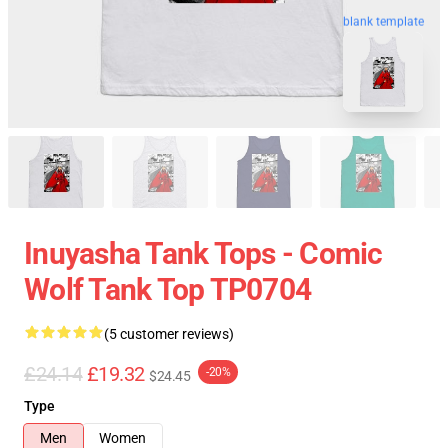
blank template
Inuyasha Tank Tops - Comic
Wolf Tank Top TP0704
(5 customer reviews)
£24.14
£19.32
-20%
$24.45
Type
Men
Women