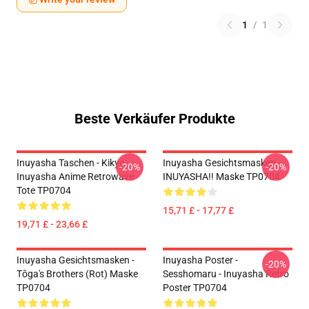
1
/
1
Beste Verkäufer Produkte
Inuyasha Taschen - Kikyo
Inuyasha Gesichtsmasken -
-20%
-20%
Inuyasha Anime Retrowave
INUYASHA!! Maske TP0704
Tote TP0704
15,71 £ - 17,77 £
19,71 £ - 23,66 £
Inuyasha Gesichtsmasken -
Inuyasha Poster -
-20%
Tōga's Brothers (rot) Maske
Sesshomaru - Inuyasha Retro
TP0704
Poster TP0704