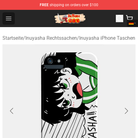
FREE
shipping on orders over $100
Inuyasha Store - Official Inuyasha Merchandise Shop
Open menu
Startseite
/
Inuyasha Rechtssachen
/
Inuyasha iPhone Taschen