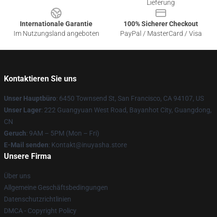
Lieferung
Internationale Garantie
100% Sicherer Checkout
Im Nutzungsland angeboten
PayPal / MasterCard / Visa
Kontaktieren Sie uns
Unser Hauptbüro
: 6450 Townsend St, San Francisco, CA 94107, US
Unser Lager
: 222 Guangyuan West Road, Bayanhot City, Guangdong,
CN
Geruch
: 9AM – 5PM (Mon – Fri)
E-Mail senden
: Kontakt@inuyasha.store
Unsere Firma
Über uns
Allgemeine Geschäftsbedingungen
Datenschutzrichtlinien
DMCA - Copyright Policy