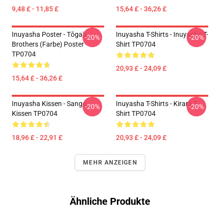
9,48 £ - 11,85 £
15,64 £ - 36,26 £
Inuyasha Poster - Tōga's
Inuyasha T-Shirts - Inuyasha T-
-20%
-20%
Brothers (Farbe) Poster
Shirt TP0704
TP0704
20,93 £ - 24,09 £
15,64 £ - 36,26 £
Inuyasha Kissen - Sango
Inuyasha T-Shirts - Kirara T-
-20%
-20%
Kissen TP0704
Shirt TP0704
18,96 £ - 22,91 £
20,93 £ - 24,09 £
MEHR ANZEIGEN
Ähnliche Produkte