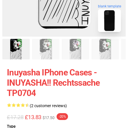
blank template
Inuyasha IPhone Cases -
INUYASHA!! Rechtssache
TP0704
(2 customer reviews)
£17.28
£13.83
-20%
$17.50
Type