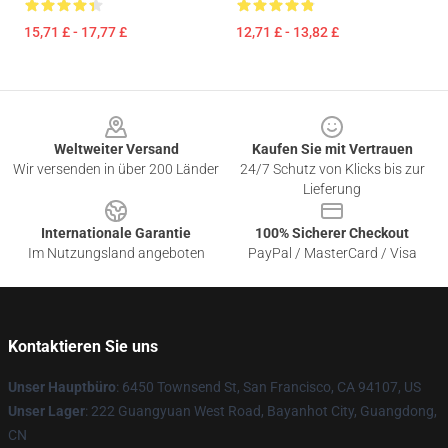
15,71 £ - 17,77 £
12,71 £ - 13,82 £
Footer
Weltweiter Versand
Kaufen Sie mit Vertrauen
Wir versenden in über 200 Länder
24/7 Schutz von Klicks bis zur
Lieferung
Internationale Garantie
100% Sicherer Checkout
Im Nutzungsland angeboten
PayPal / MasterCard / Visa
Kontaktieren Sie uns
Unser Hauptbüro
: 6450 Townsend St, San Francisco, CA 94107, US
Unser Lager
: 222 Guangyuan West Road, Bayanhot City, Guangdong,
CN