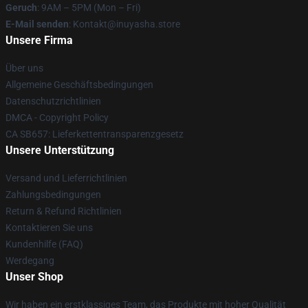
Geruch
: 9AM – 5PM (Mon – Fri)
E-Mail senden
: Kontakt@inuyasha.store
Unsere Firma
Über uns
Allgemeine Geschäftsbedingungen
Datenschutzrichtlinien
DMCA - Copyright Policy
CA SB657: Lieferkettentransparenzgesetz
Unsere Unterstützung
Versand und Lieferrichtlinien
Zahlungsbedingungen
Return & Refund Richtlinien
Kontaktieren Sie uns
Kundenhilfe (FAQ)
Werdegang
Unser Shop
Wir haben ein erstklassiges Team, das Produkte mit hoher Qualität