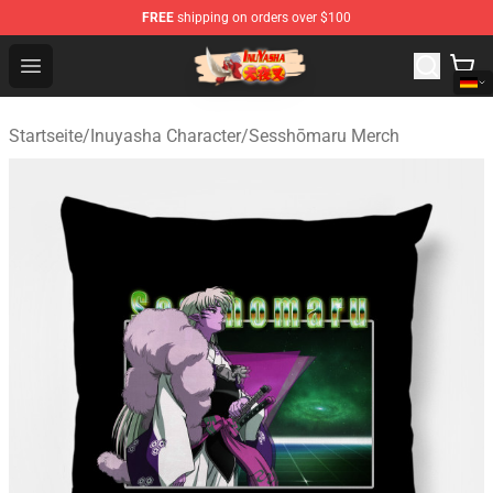
FREE
shipping on orders over $100
Inuyasha Store - Official Inuyasha Merchandise Shop
Open menu
Startseite
/
Inuyasha Character
/
Sesshōmaru Merch