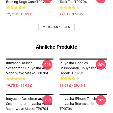
Borking Dogs Case TP0704
Tank Top TP0704
12,71 £ - 13,82 £
19,31 £
$24.45
MEHR ANZEIGEN
Ähnliche Produkte
Inuyasha Tassen -
Inuyasha Hoodies -
-20%
-20%
Sesshomaru Inuyasha Anime
Sesshomaru - Inuyasha Retro
Vaporwave Maske TP0704
Hoodie TP0704
19,75 £ - 22,91 £
33,93 £ - 39,46 £
Inuyasha Gesichtsmasken -
Inuyasha IPhone Taschen -
-20%
-20%
Sesshomaru Inuyasha Anime
Inuyasha Rechtssache
Vaporwave Maske TP0704
TP0704