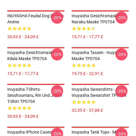
INUYASHA Feudal Dog Demon
Inuyasha Gesichtsmasken -
-20%
-20%
Anime
Naraku Maske TP0704
20,93 £ - 24,09 £
15,71 £ - 17,77 £
Inuyasha Gesichtsmasken -
Inuyasha Tassen - Inuyasha
-20%
-20%
Kilala Maske TP0704
Maske TP0704
15,71 £ - 17,77 £
19,75 £ - 22,91 £
Inuyasha T-Shirts -
Inuyasha Sweatshirts -
-20%
-20%
Sesshoumaru, Rin Und Jaken
Inuyasha Sweatshirt TP0704
T-Shirt TP0704
32,35 £ - 37,88 £
20,93 £ - 24,09 £
Inuyasha IPhone Cases -
Inuyasha Tank Tops - Miroku
-20%
-20%