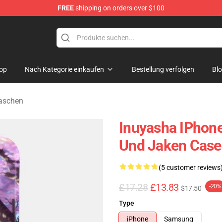
FREE
shipping on orders over $100
op
Nach Kategorie einkaufen
Bestellung verfolgen
Bl
aschen
Inuyasha IPhone
Und Jaken Cas
(5 customer reviews
£17.28
£13.83
-20%
$17.50
Type
iPhone
Samsung