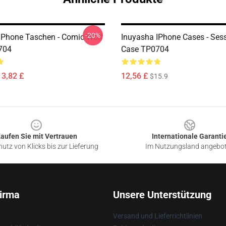
-20%
IPhone Taschen - Comic Wolf
Inuyasha IPhone Cases - Se
704
Case TP0704
13,82 £
12,56 £
$15.9
aufen Sie mit Vertrauen
Internationale Garanti
utz von Klicks bis zur Lieferung
Im Nutzungsland angebo
irma
Unsere Unterstützung
Versand und Lieferrichtlinien