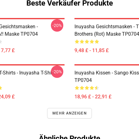
Beste Verkäufer Produkte
-20%
Gesichtsmasken -
Inuyasha Gesichtsmasken - T
!! Maske TP0704
Brothers (rot) Maske TP070
17,77 £
9,48 £ - 11,85 £
-20%
-Shirts - Inuyasha T-Shirt
Inuyasha Kissen - Sango Kis
TP0704
24,09 £
18,96 £ - 22,91 £
MEHR ANZEIGEN
Ähnliche Produkte