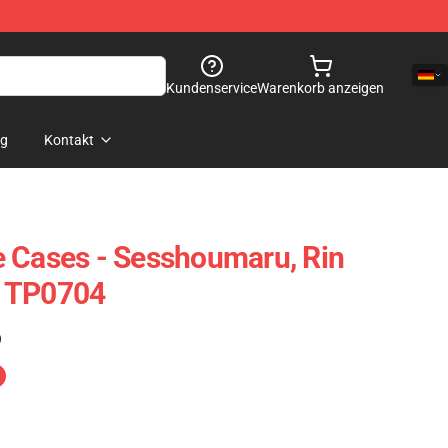
Kundenservice
Warenkorb anzeigen
og
Kontakt
 Cases - Sesshoumaru, Rin
e TP0704
)