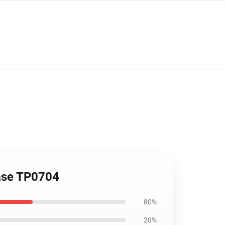
Case TP0704
80%
20%