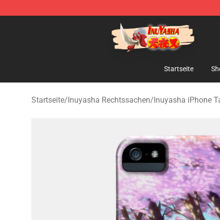
Inuyasha Store - Official Inuyasha Merchandise Shop
Startseite
Sh
Startseite
/
Inuyasha Rechtssachen
/
Inuyasha iPhone T