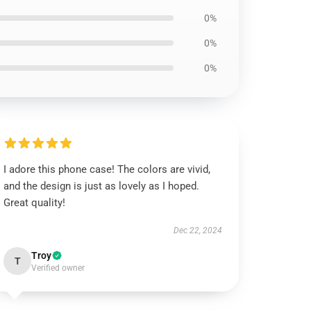
0%
0%
0%
I adore this phone case! The colors are vivid,
and the design is just as lovely as I hoped.
Great quality!
Dec 22, 2024
Troy
T
Verified owner