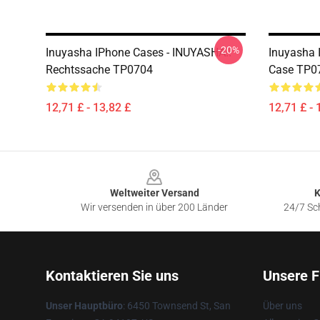
-20%
Inuyasha IPhone Cases - INUYASHA!!
Inuyasha 
Rechtssache TP0704
Case TP0
12,71 £ - 13,82 £
12,71 £ - 
Footer
Weltweiter Versand
K
Wir versenden in über 200 Länder
24/7 Sch
Kontaktieren Sie uns
Unsere F
Unser Hauptbüro
: 6450 Townsend St, San
Über uns