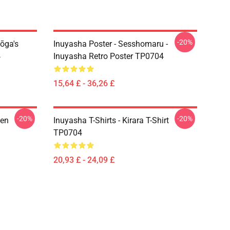
-20%
ōga's
Inuyasha Poster - Sesshomaru -
4
Inuyasha Retro Poster TP0704
15,64 £ - 36,26 £
-20%
-20%
sen
Inuyasha T-Shirts - Kirara T-Shirt
TP0704
20,93 £ - 24,09 £