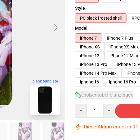
Style
PC black frosted shell
RPC 
Model
iPhone 7
iPhone 7 Plus
iPhone XS
iPhone XS Max
iPhone 12
iPhone 12 Mini
iPhone 13 Pro
iPhone 13 
iPhone 14 Pro Max
iPhone
blank template
iphone 16
iphone 16 Pro
Größentabelle anzeigen
Quantity
Diese Aktion endet in
01