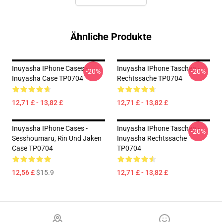
Ähnliche Produkte
Inuyasha IPhone Cases -
Inuyasha IPhone Taschen -
-20%
-20%
Inuyasha Case TP0704
Rechtssache TP0704
12,71 £ - 13,82 £
12,71 £ - 13,82 £
Inuyasha IPhone Cases -
Inuyasha IPhone Taschen -
-20%
Sesshoumaru, Rin Und Jaken
Inuyasha Rechtssache
Case TP0704
TP0704
12,56 £
$15.9
12,71 £ - 13,82 £
Footer