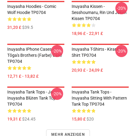
Inuyasha Hoodies - Comic
Inuyasha Kissen -
-20%
Wolf Hoodie TP0704
Sesshoumaru, Rin Und Jaken
Kissen TP0704
31,20 £
$39.5
18,96 £ - 22,91 £
Inuyasha IPhone Cases -
Inuyasha T-Shirts - Kirara T-
-20%
-20%
Tōga's Brothers (Farbe) Case
Shirt TP0704
TP0704
20,93 £ - 24,09 £
12,71 £ - 13,82 £
Inuyasha Tank Tops - Ja.
Inuyasha Tank Tops -
-20%
Inuyasha Blüten Tank Top
Inuyasha Sitting With Pattern
TP0704
Tank Top TP0704
19,31 £
$24.45
15,80 £
$20
MEHR ANZEIGEN