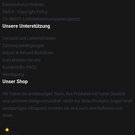
Datenschutzrichtlinien
DMCA - Copyright Policy
CA SB657: Lieferkettentransparenzgesetz
Unsere Unterstützung
Versand und Lieferrichtlinien
Zahlungsbedingungen
Return & Refund Richtlinien
Kontaktieren Sie uns
Kundenhilfe (FAQ)
Werdegang
Unser Shop
Wir haben ein erstklassiges Team, das Produkte mit hoher Qualität
und schönem Design entwickelt. Nicht nur diese Produkte zeigen Ihren
einzigartigen Alltagsstil, sondern sie sind auch eine Reflexion von
Ihnen.