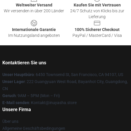
Weltweiter Versand
Kaufen Sie mit Vertrauen
Wir versenden in über 200 Länder
24/7 Schutz von Klicks bis zur
Lieferung
Internationale Garantie
100% Sicherer Checkout
Im Nutzungsland angeboten
PayPal / MasterCard / Visa
Kontaktieren Sie uns
Unser Hauptbüro
: 6450 Townsend St, San Francisco, CA 94107, US
Unser Lager
: 222 Guangyuan West Road, Bayanhot City, Guangdong,
CN
Geruch
: 9AM – 5PM (Mon – Fri)
E-Mail senden
: Kontakt@inuyasha.store
Unsere Firma
Über uns
Allgemeine Geschäftsbedingungen