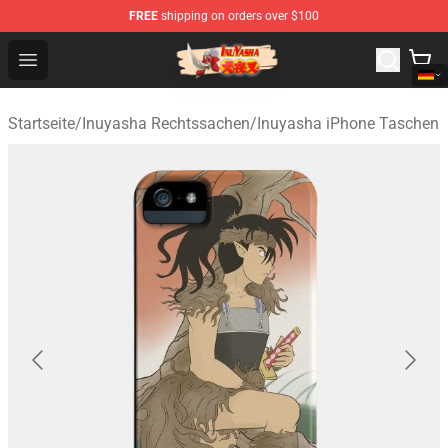
FREE
shipping on orders over $100
Inuyasha Store - Official Inuyasha Merchandise Shop
Open menu
Startseite
/
Inuyasha Rechtssachen
/
Inuyasha iPhone Taschen