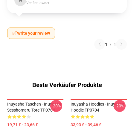
A
Verified owner
Write your review
1
/
1
Beste Verkäufer Produkte
Inuyasha Taschen - Inuyasha
Inuyasha Hoodies - Inuyasha
-20%
-20%
Sesshomaru Tote TP0704
Hoodie TP0704
19,71 £ - 23,66 £
33,93 £ - 39,46 £