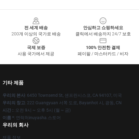
Footer
전 세계 배송
안심하고 쇼핑하세요
200개 이상의 국가로 배송
클릭에서 배송까지 24/7 보호
국제 보증
100% 안전한 결제
사용 국가에서 제공
페이팔 / 마스터카드 / 비자
기타 제품
우리의 본사
: 6450 Townsend St, 샌프란시스코, CA 94107, 미국
우리의 창고
: 222 Guangyuan 서쪽 도로, Bayanhot 시, 광동, CN
시간 :
: 오전 9시 ~ 오후 5시 (월 ~ 금)
이름 *
: 연락처inuyasha.스토어
우리의 회사
제품 정보