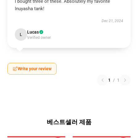
I bought three of these. Absolutely my favorite
Inuyasha tank!
Dec 21, 2024
Lucas
L
Verified owner
Write your review
1
/
1
베스트셀러 제품