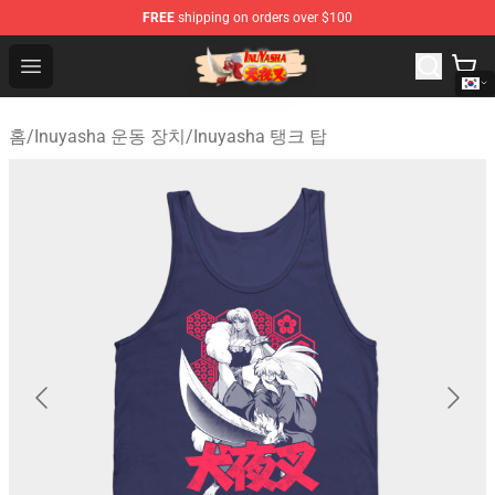
FREE
shipping on orders over $100
Inuyasha Store - Official Inuyasha Merchandise Shop
Open menu
홈
/
Inuyasha 운동 장치
/
Inuyasha 탱크 탑