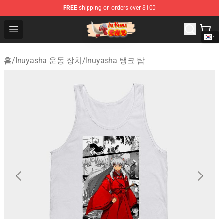
FREE
shipping on orders over $100
Inuyasha Store - Official Inuyasha Merchandise Shop
Open menu
홈
/
Inuyasha 운동 장치
/
Inuyasha 탱크 탑