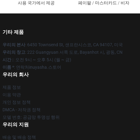
사용 국가에서 제공
페이팔 / 마스터카드 / 비자
기타 제품
우리의 본사
: 6450 Townsend St, 샌프란시스코, CA 94107, 미국
우리의 창고
: 222 Guangyuan 서쪽 도로, Bayanhot 시, 광동, CN
시간 :
: 오전 9시 ~ 오후 5시 (월 ~ 금)
이름 *
: 연락처inuyasha.스토어
우리의 회사
제품 정보
이용 약관
개인 정보 정책
DMCA - 저작권 정책
모델 번호: 공급망 투명성 행위
우리의 지원
배송 및 배송 정책