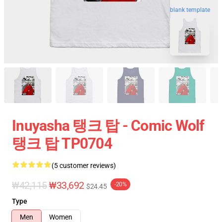
blank template
Inuyasha 탱크 탑 - Comic Wolf
탱크 탑 TP0704
(5 customer reviews)
₩42,115
₩33,692
-20%
$24.45
Type
Men
Women