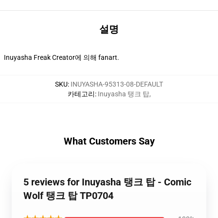
설명
Inuyasha Freak Creator에 의해 fanart.
SKU
:
INUYASHA-95313-08-DEFAULT
카테고리
:
Inuyasha 탱크 탑
,
What Customers Say
5 reviews for Inuyasha 탱크 탑 - Comic
Wolf 탱크 탑 TP0704