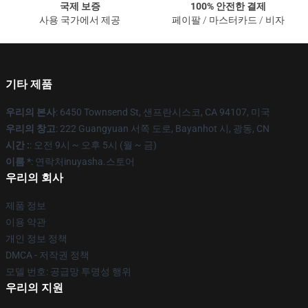
국제 보증
100% 안전한 결제
사용 국가에서 제공
페이팔 / 마스터카드 / 비자
기타 제품
우리의 본사
: 6450 Townsend St, 샌프란시스코, CA 94107, 미국
우리의 창고
: 222 Guangyuan 서쪽 도로, Bayanhot 시, 광동, CN
시간 :
: 오전 9시 ~ 오후 5시 (월 ~ 금)
이름 *
: 연락처inuyasha.스토어
우리의 회사
제품 정보
이용 약관
개인 정보 정책
DMCA - 저작권 정책
모델 번호: 공급망 투명성 행위
우리의 지원