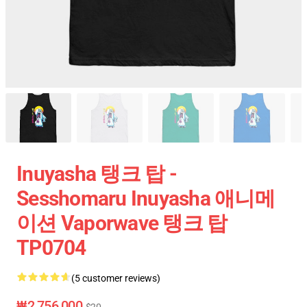
Inuyasha 탱크 탑 -
Sesshomaru Inuyasha 애니메
이션 Vaporwave 탱크 탑
TP0704
(5 customer reviews)
₩2,756,000