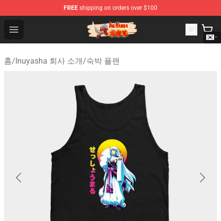
FREE
shipping on orders over $100
Inuyasha Store - Official Inuyasha Merchandise Shop
Open menu
홈
/
Inuyasha 회사 소개
/
숙박 플랜