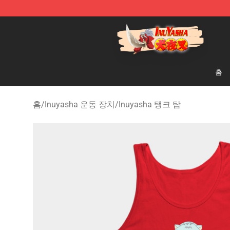
Inuyasha Store - Official Inuyasha Merchandise Shop
홈
홈
/
Inuyasha 운동 장치
/
Inuyasha 탱크 탑