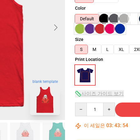
Color
Default
Size
S
M
L
XL
2X
Print Location
blank template
사이즈 가이드 보기
Quantity
이 세일은
03
:
43
:
53