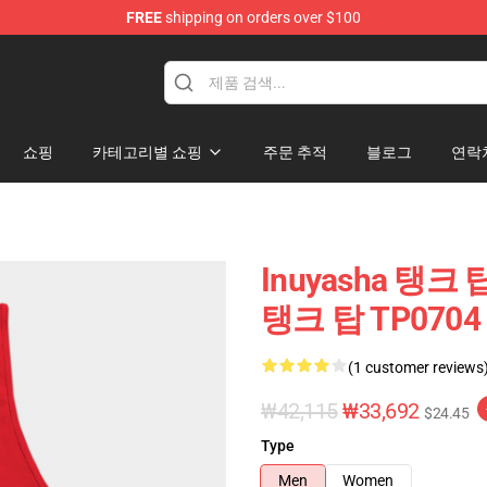
FREE
shipping on orders over $100
쇼핑
카테고리별 쇼핑
주문 추적
블로그
연락
Inuyasha 탱크 탑
탱크 탑 TP0704
(1 customer reviews
₩42,115
₩33,692
$24.45
Type
Men
Women