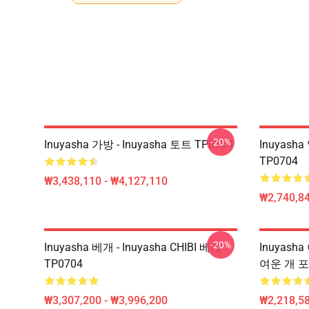
-20%
Inuyasha 가방 - Inuyasha 토트 TP0704
Inuyas
TP0704
₩3,438,110 - ₩4,127,110
₩2,740,84
-20%
Inuyasha 베개 - Inuyasha CHIBI 베개
Inuyash
TP0704
여운 개 포
₩3,307,200 - ₩3,996,200
₩2,218,58