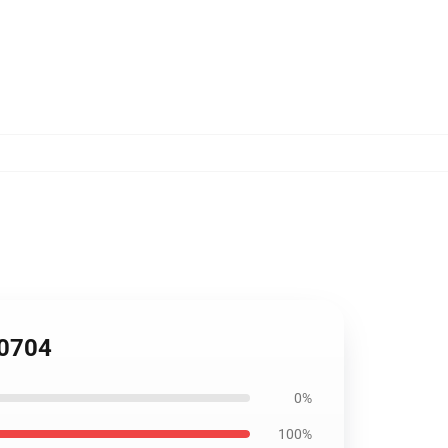
P0704
0%
100%