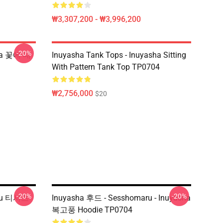
₩3,307,200 - ₩3,996,200
-20%
sha 꽃에 대
Inuyasha Tank Tops - Inuyasha Sitting
With Pattern Tank Top TP0704
₩2,756,000
$20
-20%
-20%
aru 티셔츠
Inuyasha 후드 - Sesshomaru - Inuyasha
복고풍 Hoodie TP0704