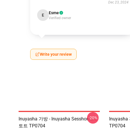
Dec 23, 2024
Esme
E
Verified owner
Write your review
-20%
Inuyasha 가방 - Inuyasha Sesshomaru
Inuyasha
토트 TP0704
TP0704