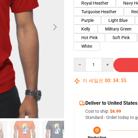
Royal Heather
Navy H
Turquoise Heather
Red
Purple
Light Blue
Kelly
Military Green
Hot Pink
Soft Pink
White
Quantity
이 세일은
00
:
34
:
54
Deliver to United States
Cost to ship:
$6.99
Standard - Order today to g
Production