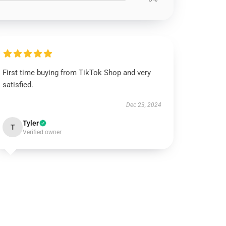
First time buying from TikTok Shop and very
satisfied.
Dec 23, 2024
Tyler
T
Verified owner