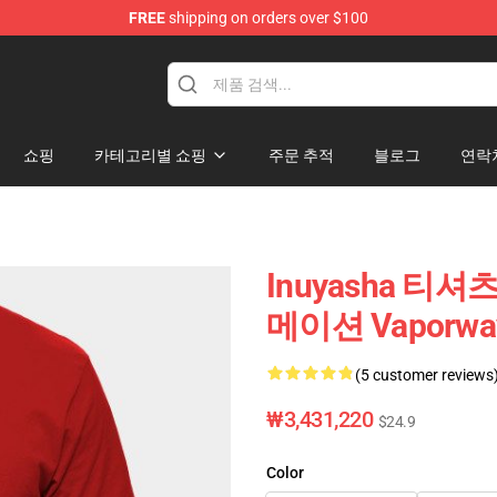
FREE
shipping on orders over $100
쇼핑
카테고리별 쇼핑
주문 추적
블로그
연락
Inuyasha 티셔츠 
메이션 Vaporwa
(5 customer reviews
₩3,431,220
$24.9
Color