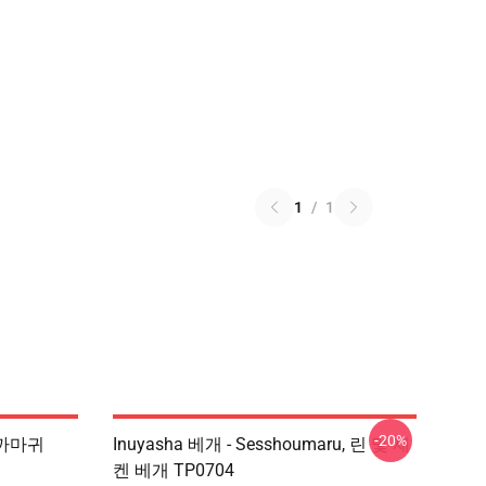
1
/
1
-20%
 까마귀
Inuyasha 베개 - Sesshoumaru, 린 및 재
켄 베개 TP0704