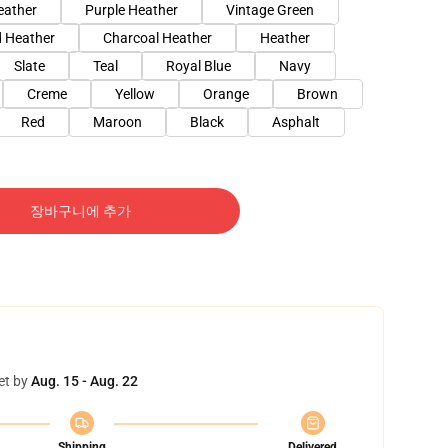
eather
Purple Heather
Vintage Green
 Heather
Charcoal Heather
Heather
Slate
Teal
Royal Blue
Navy
Creme
Yellow
Orange
Brown
Red
Maroon
Black
Asphalt
장바구니에 추가
et by
Aug. 15 - Aug. 22
Shipping
Delivered