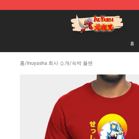
Inuyasha Store - Official Inuyasha Merchandise Shop
홈
홈
/
Inuyasha 회사 소개
/
숙박 플랜