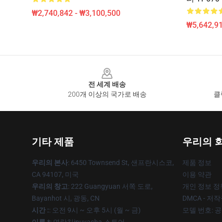
₩2,740,842 - ₩3,100,500
₩5,642,91
Footer
전 세계 배송
200개 이상의 국가로 배송
클
기타 제품
우리의 
우리의 본사
: 6450 Townsend St, 샌프란시스코,
제품 정보
CA 94107, 미국
이용 약관
우리의 창고
: 222 Guangyuan 서쪽 도로,
개인 정보 정
Bayanhot 시, 광동, CN
DMCA - 저
시간 :
: 오전 9시 ~ 오후 5시 (월 ~ 금)
모델 번호: 