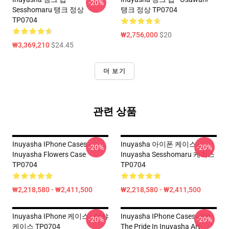
-20%
Sesshomaru 탱크 정상
탱크 정상 TP0704
TP0704
₩2,756,000
$20
₩3,369,210
$24.45
더 보기
관련 상품
Inuyasha IPhone Cases -
Inuyasha 아이폰 케이스 -
-20%
-20%
Inuyasha Flowers Case
Inuyasha Sesshomaru 케이스
TP0704
TP0704
₩2,218,580 - ₩2,411,500
₩2,218,580 - ₩2,411,500
Inuyasha IPhone 케이스 - 야샤
Inuyasha IPhone Cases - Rin
-20%
-20%
케이스 TP0704
The Pride In Inuyasha Art