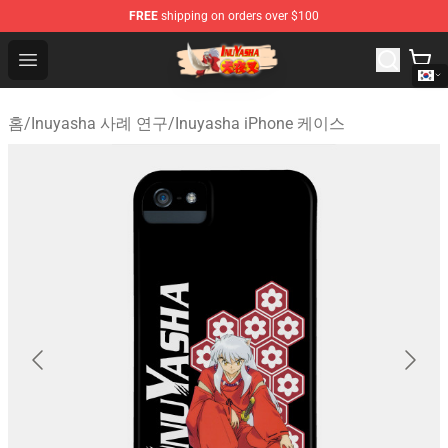
FREE
shipping on orders over $100
Inuyasha Store - Official Inuyasha Merchandise Shop
Open menu
홈
/
Inuyasha 사례 연구
/
Inuyasha iPhone 케이스