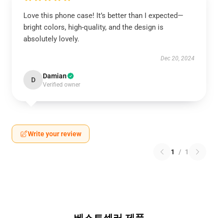
Love this phone case! It’s better than I expected—
bright colors, high-quality, and the design is
absolutely lovely.
Dec 20, 2024
Damian
D
Verified owner
Write your review
1
/
1