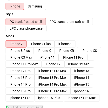
iPhone
Samsung
Style
PC black frosted shell
RPC transparent soft shell
LPC glass phone case
Model
iPhone 7
iPhone 7 Plus
iPhone 8
iPhone 8 Plus
iPhone X
iPhone XR
iPhone XS
iPhone XS Max
iPhone 11
iPhone 11 Pro
iPhone 11 Pro Max
iPhone 12
iPhone 12 Mini
iPhone 12 Pro
iPhone 12 Pro Max
iPhone 13
iPhone 13 Pro
iPhone 13 Pro Max
iPhone 14
iPhone 14 Pro
iPhone 14 Pro Max
iPhone 15
iPhone 15 Pro
iPhone 15 Pro Max
iphone 16
iphone 16 Pro
iphone 16 Plus
iphone 16 Pro Max
사이즈 가이드 보기