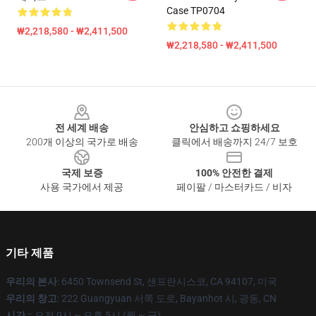
Case TP0704
₩2,218,580 - ₩2,411,500
₩2,218,580 - ₩2,411,500
Footer
전 세계 배송
안심하고 쇼핑하세요
200개 이상의 국가로 배송
클릭에서 배송까지 24/7 보호
국제 보증
100% 안전한 결제
사용 국가에서 제공
페이팔 / 마스터카드 / 비자
기타 제품
우리의 본사
: 6450 Townsend St, 샌프란시스코, CA 94107, 미국
우리의 창고
: 222 Guangyuan 서쪽 도로, Bayanhot 시, 광동, CN
시간 :
: 오전 9시 ~ 오후 5시 (월 ~ 금)