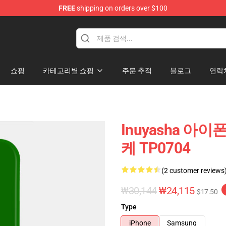
FREE
shipping on orders over $100
쇼핑
카테고리별 쇼핑
주문 추적
블로그
연락
Inuyasha 아이폰
케 TP0704
(2 customer reviews
₩30,144
₩24,115
$17.50
Type
iPhone
Samsung