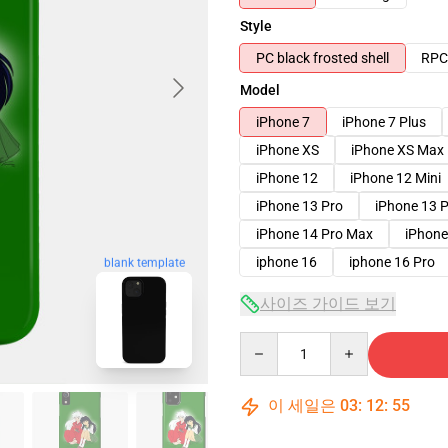
Style
PC black frosted shell
RPC 
Model
iPhone 7
iPhone 7 Plus
iPhone XS
iPhone XS Max
iPhone 12
iPhone 12 Mini
iPhone 13 Pro
iPhone 13 
iPhone 14 Pro Max
iPhone
iphone 16
iphone 16 Pro
blank template
사이즈 가이드 보기
Quantity
이 세일은
03
:
12
:
54