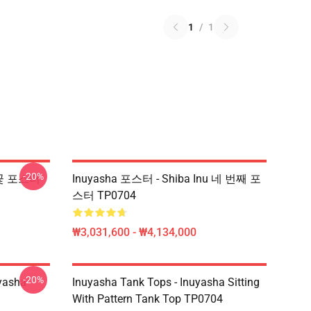
1
/
1
-20%
a 꽃 포스터
Inuyasha 포스터 - Shiba Inu 네 번째 포
스터 TP0704
₩3,031,600 - ₩4,134,000
-20%
yasha
Inuyasha Tank Tops - Inuyasha Sitting
With Pattern Tank Top TP0704