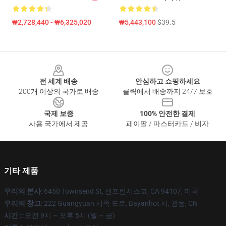
₩2,728,440 - ₩6,325,020
₩5,443,100
$39.5
Footer
전 세계 배송
안심하고 쇼핑하세요
200개 이상의 국가로 배송
클릭에서 배송까지 24/7 보호
국제 보증
100% 안전한 결제
사용 국가에서 제공
페이팔 / 마스터카드 / 비자
기타 제품
우리의 본사
: 6450 Townsend St, 샌프란시스코, CA 94107, 미국
우리의 창고
: 222 Guangyuan 서쪽 도로, Bayanhot 시, 광동, CN
시간 :
: 오전 9시 ~ 오후 5시 (월 ~ 금)