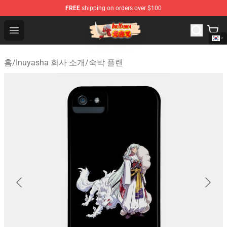
FREE
shipping on orders over $100
Inuyasha Store - Official Inuyasha Merchandise Shop
Open menu
홈
/
Inuyasha 회사 소개
/
숙박 플랜