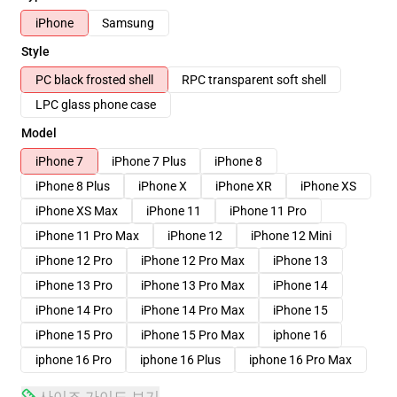
iPhone
Samsung
Style
PC black frosted shell
RPC transparent soft shell
LPC glass phone case
Model
iPhone 7
iPhone 7 Plus
iPhone 8
iPhone 8 Plus
iPhone X
iPhone XR
iPhone XS
iPhone XS Max
iPhone 11
iPhone 11 Pro
iPhone 11 Pro Max
iPhone 12
iPhone 12 Mini
iPhone 12 Pro
iPhone 12 Pro Max
iPhone 13
iPhone 13 Pro
iPhone 13 Pro Max
iPhone 14
iPhone 14 Pro
iPhone 14 Pro Max
iPhone 15
iPhone 15 Pro
iPhone 15 Pro Max
iphone 16
iphone 16 Pro
iphone 16 Plus
iphone 16 Pro Max
사이즈 가이드 보기