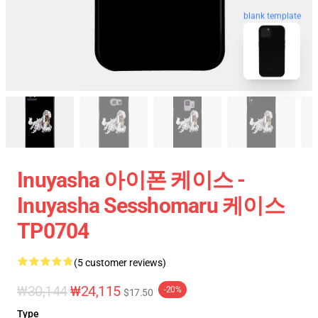
blank template
Inuyasha 아이폰 케이스 -
Inuyasha Sesshomaru 케이스
TP0704
(5 customer reviews)
₩30,144
₩24,115
-20%
$17.50
Type