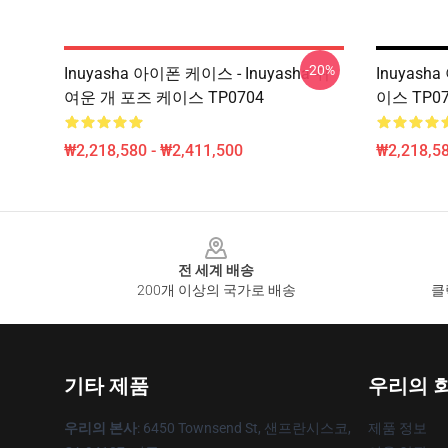
-20%
Inuyasha 아이폰 케이스 - Inuyasha 귀
Inuyas
여운 개 포즈 케이스 TP0704
이스 TP07
₩2,218,580 - ₩2,411,500
₩2,218,58
Footer
전 세계 배송
200개 이상의 국가로 배송
클
기타 제품
우리의 
우리의 본사
: 6450 Townsend St, 샌프란시스코,
제품 정보