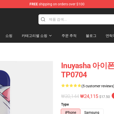
FREE
shipping on orders over $100
쇼핑
카테고리별 쇼핑
주문 추적
블로그
연락
Inuyasha 아이
TP0704
(5 customer reviews
₩30,144
₩24,115
$17.50
Type
iPhone
Samsung