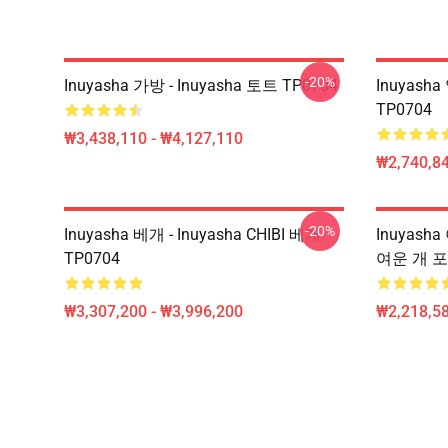
-20%
Inuyasha 가방 - Inuyasha 토트 TP0704
Inuyas
TP0704
₩3,438,110 - ₩4,127,110
₩2,740,84
-20%
Inuyasha 베개 - Inuyasha CHIBI 베개
Inuyash
TP0704
여운 개 포
₩3,307,200 - ₩3,996,200
₩2,218,58