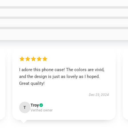
I adore this phone case! The colors are vivid,
and the design is just as lovely as I hoped.
Great quality!
Dec 23, 2024
Troy
T
Verified owner