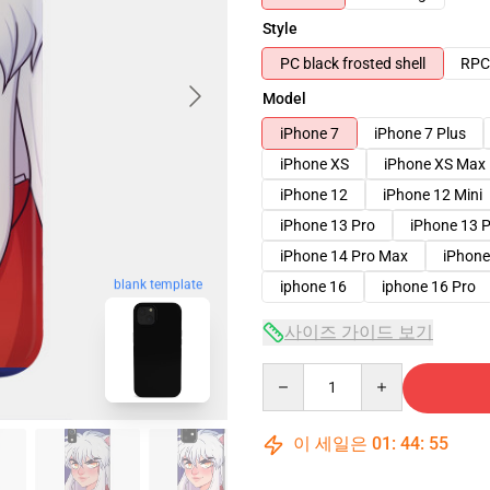
Style
PC black frosted shell
RPC 
Model
iPhone 7
iPhone 7 Plus
iPhone XS
iPhone XS Max
iPhone 12
iPhone 12 Mini
iPhone 13 Pro
iPhone 13 
iPhone 14 Pro Max
iPhone
blank template
iphone 16
iphone 16 Pro
사이즈 가이드 보기
Quantity
이 세일은
01
:
44
:
54