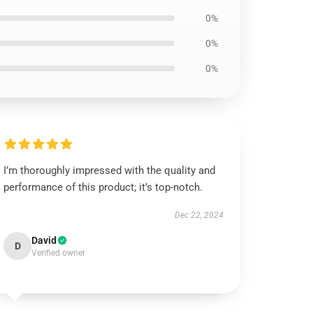
0%
0%
0%
I’m thoroughly impressed with the quality and
performance of this product; it’s top-notch.
Dec 22, 2024
David
D
Verified owner