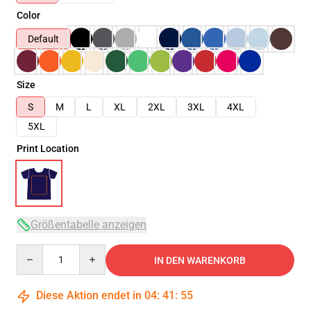
Color
Default
Size
S
M
L
XL
2XL
3XL
4XL
5XL
Print Location
Größentabelle anzeigen
Quantity
IN DEN WARENKORB
Diese Aktion endet in
04
:
41
:
54