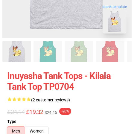
blank template
Inuyasha Tank Tops - Kilala
Tank Top TP0704
(2 customer reviews)
£24.14
£19.32
-20%
$24.45
Type
Men
Women