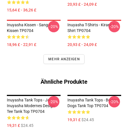
20,93 £ - 24,09 £
15,64 £ - 36,26 £
Inuyasha Kissen - Sango
Inuyasha T-Shirts - Kirara T-
-20%
-20%
Kissen TP0704
Shirt TP0704
18,96 £ - 22,91 £
20,93 £ - 24,09 £
MEHR ANZEIGEN
Ähnliche Produkte
Inuyasha Tank Tops - Ja.
Inuyasha Tank Tops - Borking
-20%
-20%
Inuyasha Modernes Design
Dogs Tank Top TP0704
Tee Tank Top TP0704
19,31 £
$24.45
19,31 £
$24.45