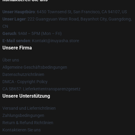
Unser Hauptbüro
: 6450 Townsend St, San Francisco, CA 94107, US
Unser Lager
: 222 Guangyuan West Road, Bayanhot City, Guangdong,
CN
Geruch
: 9AM – 5PM (Mon – Fri)
E-Mail senden
: Kontakt@inuyasha.store
Unsere Firma
Über uns
Allgemeine Geschäftsbedingungen
Datenschutzrichtlinien
DMCA - Copyright Policy
CA SB657: Lieferkettentransparenzgesetz
Unsere Unterstützung
Versand und Lieferrichtlinien
Zahlungsbedingungen
Return & Refund Richtlinien
Kontaktieren Sie uns