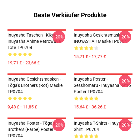
Beste Verkäufer Produkte
Inuyasha Taschen - Kikyo
Inuyasha Gesichtsmasken -
-20%
-20%
Inuyasha Anime Retrowave
INUYASHA!! Maske TP0704
Tote TP0704
15,71 £ - 17,77 £
19,71 £ - 23,66 £
Inuyasha Gesichtsmasken -
Inuyasha Poster -
-20%
Tōga's Brothers (rot) Maske
Sesshomaru - Inuyasha Retro
TP0704
Poster TP0704
9,48 £ - 11,85 £
15,64 £ - 36,26 £
Inuyasha Poster - Tōga's
Inuyasha T-Shirts - Inuyasha T-
-20%
-20%
Brothers (Farbe) Poster
Shirt TP0704
TP0704