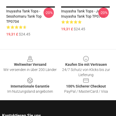
Inuyasha Tank Tops -
Inuyasha Tank Tops - Ja.
-20%
-20%
Sesshomaru Tank Top
Inuyasha Tank Top TP0704
TP0704
19,31 £
$24.45
19,31 £
$24.45
Footer
Weltweiter Versand
Kaufen Sie mit Vertrauen
Wir versenden in über 200 Länder
24/7 Schutz von Klicks bis zur
Lieferung
Internationale Garantie
100% Sicherer Checkout
Im Nutzungsland angeboten
PayPal / MasterCard / Visa
Kontaktieren Sie uns