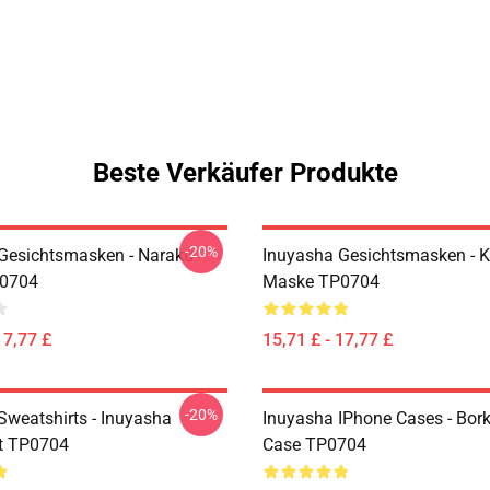
Beste Verkäufer Produkte
-20%
Gesichtsmasken - Naraku
Inuyasha Gesichtsmasken - K
0704
Maske TP0704
17,77 £
15,71 £ - 17,77 £
-20%
Sweatshirts - Inuyasha
Inuyasha IPhone Cases - Bor
t TP0704
Case TP0704