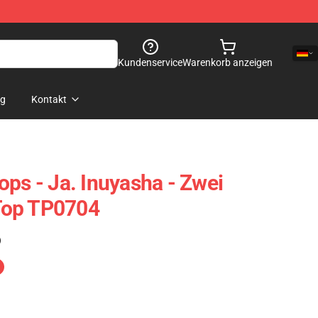
Kundenservice
Warenkorb anzeigen
og
Kontakt
ops - Ja. Inuyasha - Zwei
Top TP0704
)