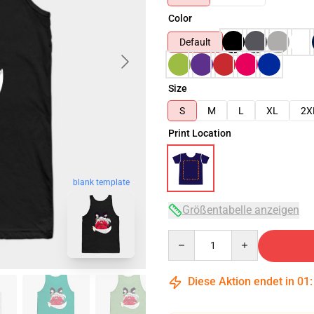
Color
Default
Size
S
M
L
XL
2X
Print Location
blank template
Größentabelle anzeigen
Quantity
Diese Aktion endet in
01