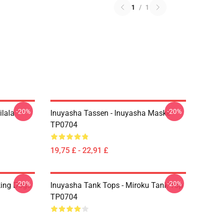
1
/
1
-20%
-20%
ilala
Inuyasha Tassen - Inuyasha Maske
TP0704
19,75 £ - 22,91 £
-20%
-20%
king Dogs
Inuyasha Tank Tops - Miroku Tank Top
TP0704