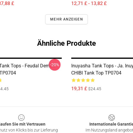
37,88 £
12,71 £ - 13,82 £
MEHR ANZEIGEN
Ähnliche Produkte
-20%
Tank Tops - Feudal Demon
Inuyasha Tank Tops - Ja. In
 TP0704
CHIBI Tank Top TP0704
19,31 £
4.45
$24.45
aufen Sie mit Vertrauen
Internationale Garanti
utz von Klicks bis zur Lieferung
Im Nutzungsland angebo