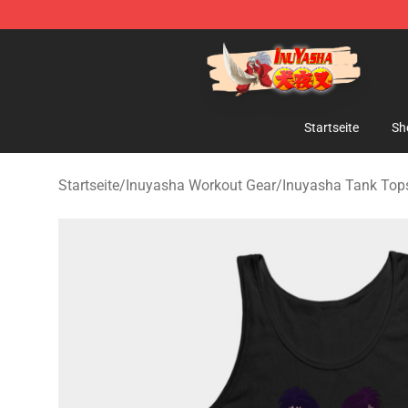
Inuyasha Store - Official Inuyasha Merchandise Shop
Startseite
Sh
Startseite
/
Inuyasha Workout Gear
/
Inuyasha Tank Top