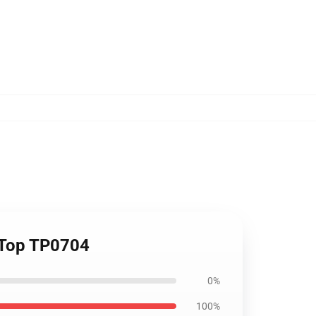
k Top TP0704
0%
100%