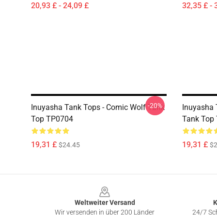
20,93 £ - 24,09 £
32,35 £ - 
-20%
Inuyasha Tank Tops - Comic Wolf Tank
Inuyasha 
Top TP0704
Tank Top
19,31 £
19,31 £
$24.45
$2
Footer
Weltweiter Versand
K
Wir versenden in über 200 Länder
24/7 Sch