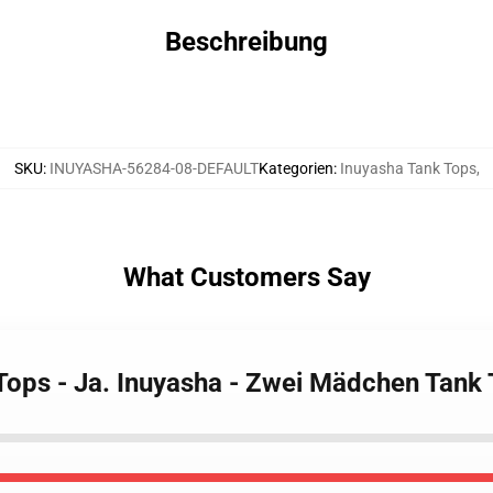
Beschreibung
SKU
:
INUYASHA-56284-08-DEFAULT
Kategorien
:
Inuyasha Tank Tops
,
What Customers Say
 Tops - Ja. Inuyasha - Zwei Mädchen Tan