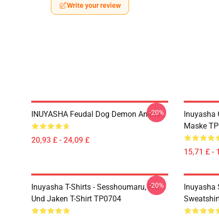
Write your review
-20%
INUYASHA Feudal Dog Demon Anime
Inuyasha 
Maske TP
20,93 £ - 24,09 £
15,71 £ - 
-20%
Inuyasha T-Shirts - Sesshoumaru, Rin
Inuyasha 
Und Jaken T-Shirt TP0704
Sweatshir