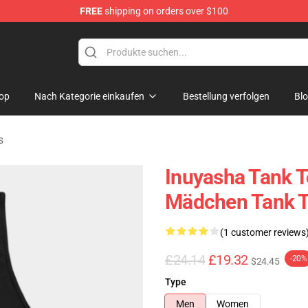
FREE
shipping on orders over $100
op
Nach Kategorie einkaufen
Bestellung verfolgen
Bl
s
Inuyasha Tank T
Mädchen Tank 
(1 customer reviews
£24.14
£19.32
-20%
$24.45
Type
Men
Women