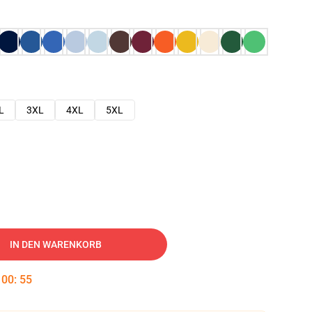
L
3XL
4XL
5XL
IN DEN WARENKORB
:
00
:
54