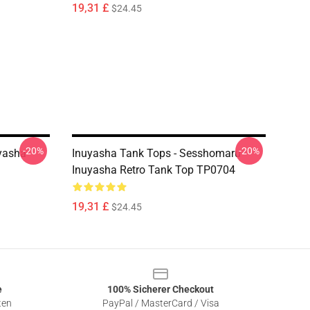
19,31 £
$24.45
-20%
-20%
uyasha
Inuyasha Tank Tops - Sesshomaru -
Inuyasha Retro Tank Top TP0704
19,31 £
$24.45
e
100% Sicherer Checkout
ten
PayPal / MasterCard / Visa