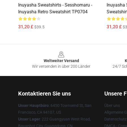
Inuyasha Sweatshirts - Sesshomaru -
Inuyasha 
Inuyasha Retro Sweatshirt TP0704
Sweatshir
31,20 £
31,20 £
$39.5
$3
Footer
Weltweiter Versand
K
Wir versenden in über 200 Länder
24/7 Sch
Kontaktieren Sie uns
Unsere F
Unser Hauptbüro
: 6450 Townsend St, San
Über uns
Francisco, CA 94107, US
Allgemeine 
Unser Lager
: 222 Guangyuan West Road,
Datenschutzr
Bayanhot City, Guangdong, CN
DMCA - Copyr