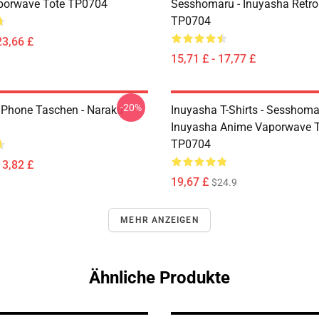
porwave Tote TP0704
Sesshomaru - Inuyasha Retr
TP0704
23,66 £
15,71 £ - 17,77 £
-20%
IPhone Taschen - Naraku
Inuyasha T-Shirts - Sesshom
Inuyasha Anime Vaporwave T-
TP0704
13,82 £
19,67 £
$24.9
MEHR ANZEIGEN
Ähnliche Produkte