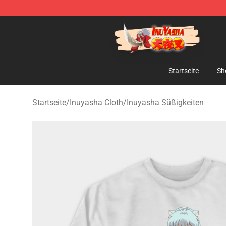
Inuyasha Store - Official Inuyasha Merchandise Shop
Startseite
Sh
Startseite
/
Inuyasha Cloth
/
Inuyasha Süßigkeiten