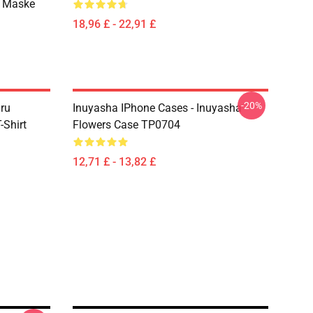
o Maske
18,96 £ - 22,91 £
-20%
aru
Inuyasha IPhone Cases - Inuyasha
Shirt
Flowers Case TP0704
12,71 £ - 13,82 £