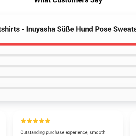
What Customers Say
tshirts - Inuyasha Süße Hund Pose Sweat
Outstanding purchase experience, smooth