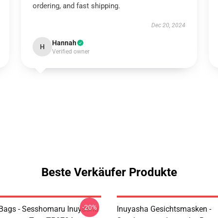
ordering, and fast shipping.
Dec 20, 2024
Hannah
H
Verified owner
Beste Verkäufer Produkte
-20%
Bags - Sesshomaru Inuyasha
Inuyasha Gesichtsmasken -