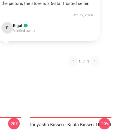
the picture, the store is a 5-star trusted seller.
Dec 19, 2024
Elijah
E
Verified owner
1
/
1
-20%
-20%
Inuyasha Kissen - Kilala Kissen TP0704