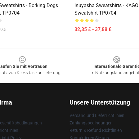
Sweatshirts - Borking Dogs
Inuyasha Sweatshirts - KAG
t TP0704
Sweatshirt TP0704
32,35 £ - 37,88 £
9.5
aufen Sie mit Vertrauen
Internationale Garanti
utz von Klicks bis zur Lieferung
Im Nutzungsland angebo
irma
Unsere Unterstützung
Versand und Lieferrichtlinien
Geschäftsbedingungen
Zahlungsbedingungen
ichtlinien
Return & Refund Richtlinien
ight Policy
Kontaktieren Sie uns