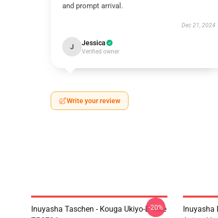
and prompt arrival.
Dec 21, 2024
Jessica
J
Verified owner
Write your review
-20%
Inuyasha Taschen - Kouga Ukiyo-E Tote
Inuyasha 