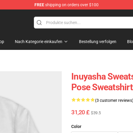
FREE
shipping on orders over $100
op
Nach Kategorie einkaufen
Bestellung verfolgen
Bl
Inuyasha Sweats
Pose Sweatshir
(3 customer reviews
31,20 £
$39.5
Color