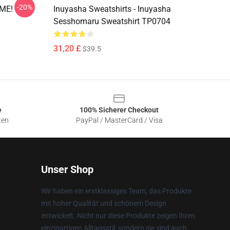
-20%
OME!
Inuyasha Sweatshirts - Inuyasha
Sesshomaru Sweatshirt TP0704
31,20 £
$39.5
e
100% Sicherer Checkout
ten
PayPal / MasterCard / Visa
Unser Shop
Wir haben ein erstklassiges Team, das Produkte
mit hoher Qualität und schönem Design
entwickelt. Nicht nur diese Produkte zeigen Ihren
einzigartigen Alltagsstil, sondern sie sind auch