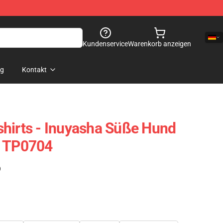
Kundenservice
Warenkorb anzeigen
og
Kontakt
hirts - Inuyasha Süße Hund
t TP0704
)