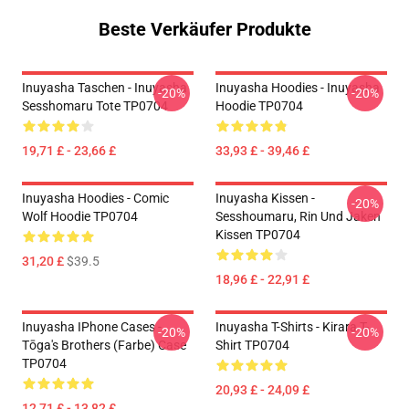
Beste Verkäufer Produkte
Inuyasha Taschen - Inuyasha
Inuyasha Hoodies - Inuyasha
-20%
-20%
Sesshomaru Tote TP0704
Hoodie TP0704
19,71 £ - 23,66 £
33,93 £ - 39,46 £
Inuyasha Hoodies - Comic
Inuyasha Kissen -
-20%
Wolf Hoodie TP0704
Sesshoumaru, Rin Und Jaken
Kissen TP0704
31,20 £
$39.5
18,96 £ - 22,91 £
Inuyasha IPhone Cases -
Inuyasha T-Shirts - Kirara T-
-20%
-20%
Tōga's Brothers (Farbe) Case
Shirt TP0704
TP0704
20,93 £ - 24,09 £
12,71 £ - 13,82 £