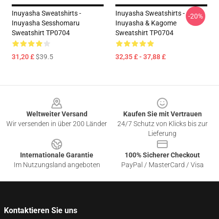
Inuyasha Sweatshirts -
Inuyasha Sweatshirts -
-20%
Inuyasha Sesshomaru
Inuyasha & Kagome
Sweatshirt TP0704
Sweatshirt TP0704
31,20 £
$39.5
32,35 £ - 37,88 £
Footer
Weltweiter Versand
Kaufen Sie mit Vertrauen
Wir versenden in über 200 Länder
24/7 Schutz von Klicks bis zur
Lieferung
Internationale Garantie
100% Sicherer Checkout
Im Nutzungsland angeboten
PayPal / MasterCard / Visa
Kontaktieren Sie uns