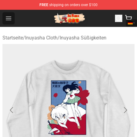
FREE
shipping on orders over $100
Inuyasha Store - Official Inuyasha Merchandise Shop
Open menu
Startseite
/
Inuyasha Cloth
/
Inuyasha Süßigkeiten