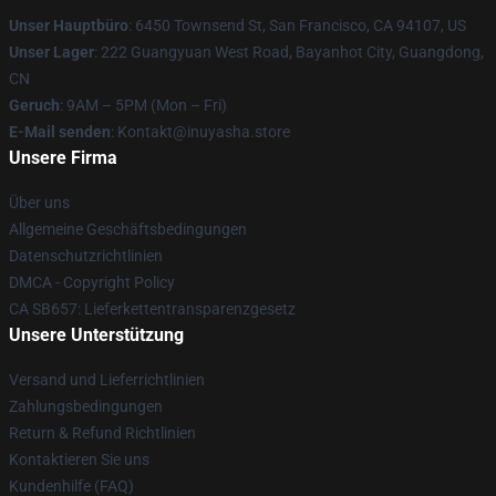
Unser Hauptbüro
: 6450 Townsend St, San Francisco, CA 94107, US
Unser Lager
: 222 Guangyuan West Road, Bayanhot City, Guangdong,
CN
Geruch
: 9AM – 5PM (Mon – Fri)
E-Mail senden
: Kontakt@inuyasha.store
Unsere Firma
Über uns
Allgemeine Geschäftsbedingungen
Datenschutzrichtlinien
DMCA - Copyright Policy
CA SB657: Lieferkettentransparenzgesetz
Unsere Unterstützung
Versand und Lieferrichtlinien
Zahlungsbedingungen
Return & Refund Richtlinien
Kontaktieren Sie uns
Kundenhilfe (FAQ)