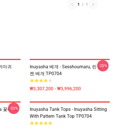
1
/
1
-20%
 까마귀
Inuyasha 베개 - Sesshoumaru, 린 및 재
켄 베개 TP0704
₩3,307,200 - ₩3,996,200
-20%
sha 꽃에 대
Inuyasha Tank Tops - Inuyasha Sitting
With Pattern Tank Top TP0704