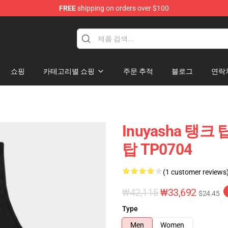
FREE
shipping on orders over $100
쇼핑
카테고리별 쇼핑
주문 추적
블로그
연락
Inuyasha 탱크 탑
탑 TP0704
(1 customer reviews
₩42,115
₩33,692
$24.45
Type
Men
Women