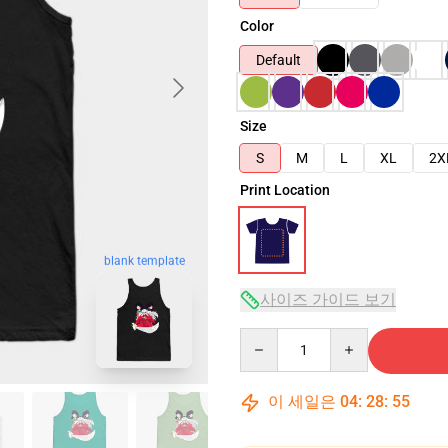
Color
Default
Size
S
M
L
XL
2X
Print Location
blank template
사이즈 가이드 보기
Quantity
이 세일은
04
:
28
:
54