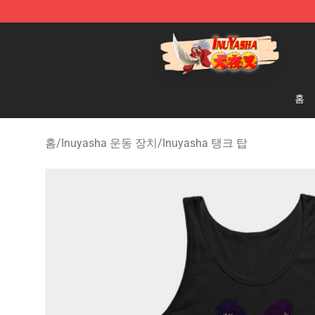
Inuyasha Store - Official Inuyasha Merchandise Shop
홈
홈
/
Inuyasha 운동 장치
/
Inuyasha 탱크 탑