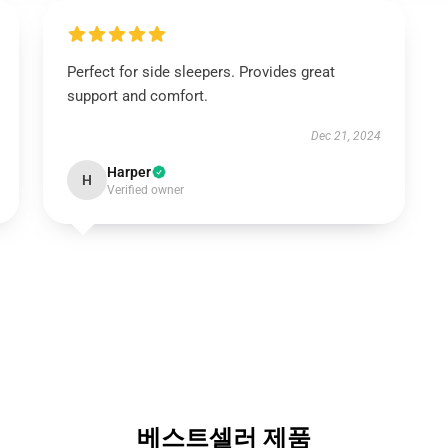
Perfect for side sleepers. Provides great
support and comfort.
Dec 21, 2024
Harper
H
Verified owner
베스트셀러 제품