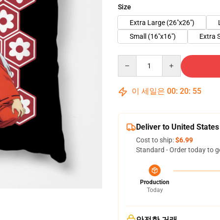
Size
Extra Large (26"x26")
Small (16"x16")
Extra 
Quantity
이 세일은
00
:
20
:
54
Deliver to United States
Cost to ship:
$6.99
Standard - Order today to g
Production
Today
안전한 거래