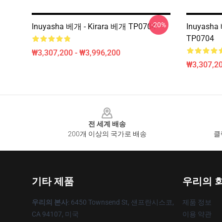
-20%
Inuyasha 베개 - Kirara 베개 TP0704
Inuyash
TP0704
₩3,307,200 - ₩3,996,200
₩3,307,20
Footer
전 세계 배송
200개 이상의 국가로 배송
클
기타 제품
우리의 
우리의 본사
: 6450 Townsend St, 샌프란시스코,
제품 정보
CA 94107, 미국
이용 약관