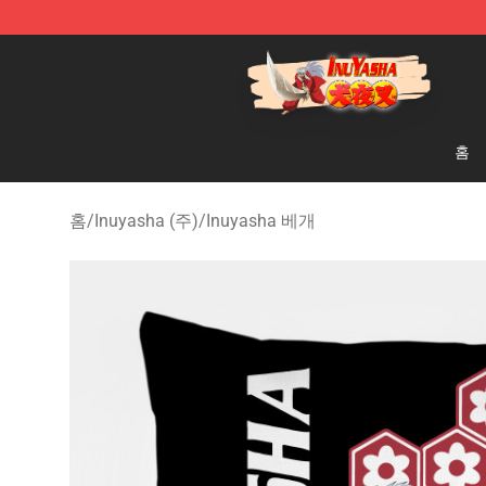
Inuyasha Store - Official Inuyasha Merchandise Shop
홈
홈
/
Inuyasha (주)
/
Inuyasha 베개