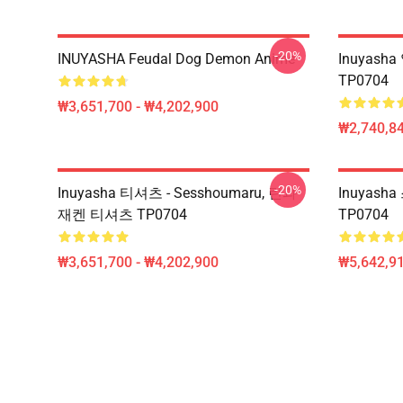
-20%
INUYASHA Feudal Dog Demon Anime
Inuyas
TP0704
₩3,651,700 - ₩4,202,900
₩2,740,84
-20%
Inuyasha 티셔츠 - Sesshoumaru, 린과
Inuyash
재켄 티셔츠 TP0704
TP0704
₩3,651,700 - ₩4,202,900
₩5,642,91