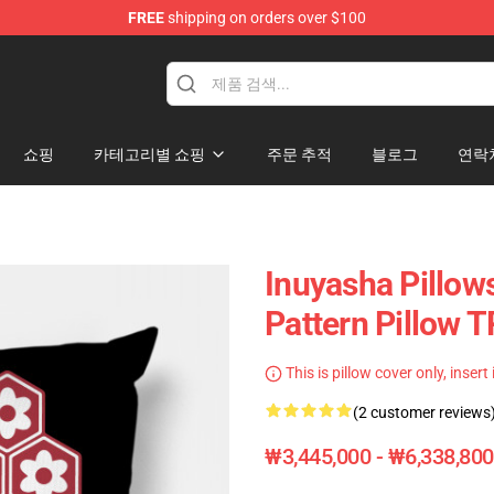
FREE
shipping on orders over $100
쇼핑
카테고리별 쇼핑
주문 추적
블로그
연락
Inuyasha Pillows
Pattern Pillow 
This is pillow cover only, insert
(2 customer reviews
₩3,445,000 - ₩6,338,800