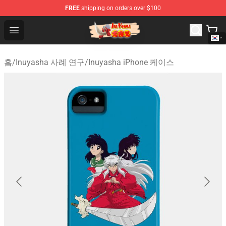
FREE
shipping on orders over $100
Inuyasha Store - Official Inuyasha Merchandise Shop
Open menu
홈
/
Inuyasha 사례 연구
/
Inuyasha iPhone 케이스