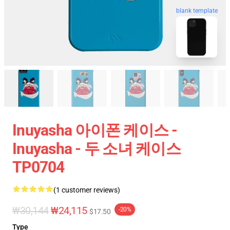
blank template
Inuyasha 아이폰 케이스 -
Inuyasha - 두 소녀 케이스
TP0704
(1 customer reviews)
₩30,144
₩24,115
-20%
$17.50
Type