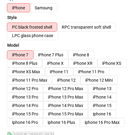
iPhone
Samsung
Style
PC black frosted shell
RPC transparent soft shell
LPC glass phone case
Model
iPhone 7
iPhone 7 Plus
iPhone 8
iPhone 8 Plus
iPhone X
iPhone XR
iPhone XS
iPhone XS Max
iPhone 11
iPhone 11 Pro
iPhone 11 Pro Max
iPhone 12
iPhone 12 Mini
iPhone 12 Pro
iPhone 12 Pro Max
iPhone 13
iPhone 13 Pro
iPhone 13 Pro Max
iPhone 14
iPhone 14 Pro
iPhone 14 Pro Max
iPhone 15
iPhone 15 Pro
iPhone 15 Pro Max
iphone 16
iphone 16 Pro
iphone 16 Plus
iphone 16 Pro Max
사이즈 가이드 보기