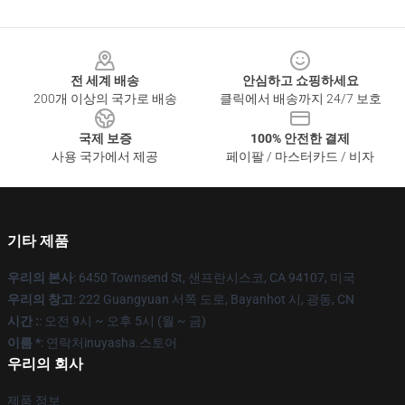
Footer
전 세계 배송
안심하고 쇼핑하세요
200개 이상의 국가로 배송
클릭에서 배송까지 24/7 보호
국제 보증
100% 안전한 결제
사용 국가에서 제공
페이팔 / 마스터카드 / 비자
기타 제품
우리의 본사
: 6450 Townsend St, 샌프란시스코, CA 94107, 미국
우리의 창고
: 222 Guangyuan 서쪽 도로, Bayanhot 시, 광동, CN
시간 :
: 오전 9시 ~ 오후 5시 (월 ~ 금)
이름 *
: 연락처inuyasha.스토어
우리의 회사
제품 정보