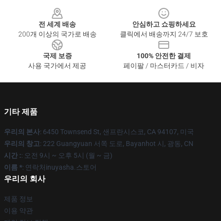
Footer
전 세계 배송
안심하고 쇼핑하세요
200개 이상의 국가로 배송
클릭에서 배송까지 24/7 보호
국제 보증
100% 안전한 결제
사용 국가에서 제공
페이팔 / 마스터카드 / 비자
기타 제품
우리의 본사
: 6450 Townsend St, 샌프란시스코, CA 94107, 미국
우리의 창고
: 222 Guangyuan 서쪽 도로, Bayanhot 시, 광동, CN
시간 :
: 오전 9시 ~ 오후 5시 (월 ~ 금)
이름 *
: 연락처inuyasha.스토어
우리의 회사
제품 정보
이용 약관