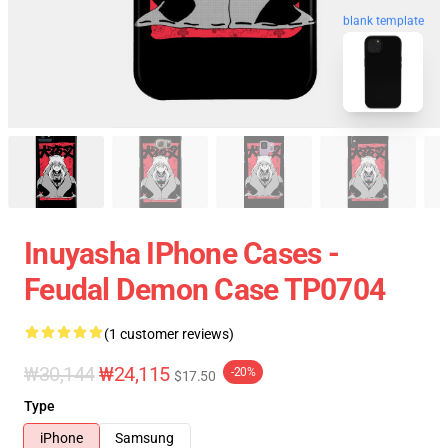
blank template
Inuyasha IPhone Cases -
Feudal Demon Case TP0704
(1 customer reviews)
₩30,144
₩24,115
-20%
$17.50
Type
iPhone
Samsung