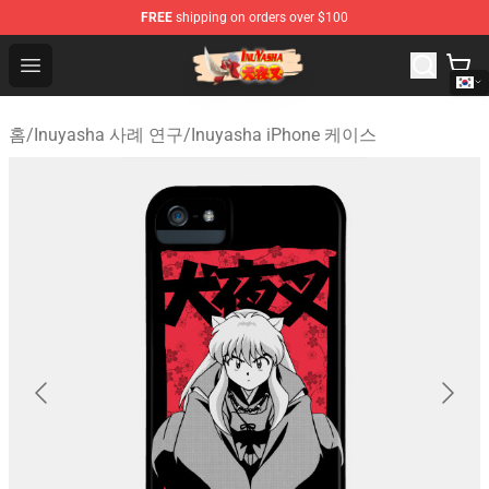
FREE
shipping on orders over $100
Inuyasha Store - Official Inuyasha Merchandise Shop
Open menu
홈
/
Inuyasha 사례 연구
/
Inuyasha iPhone 케이스