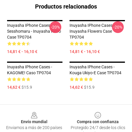
Productos relacionados
Inuyasha IPhone Cases -
Inuyasha IPhone Cases -
-20%
-20%
Sesshomaru - Inuyasha Retro
Inuyasha Flowers Case
Case TP0704
TP0704
14,81 € - 16,10 €
14,81 € - 16,10 €
Inuyasha IPhone Cases -
Inuyasha IPhone Cases -
KAGOME! Caso TP0704
Kouga Ukiyo-E Case TP0704
14,62 €
$15.9
14,62 €
$15.9
Footer
Envío mundial
Compra con confianza
Enviamos a más de 200 países
Protegido 24/7 desde los clics