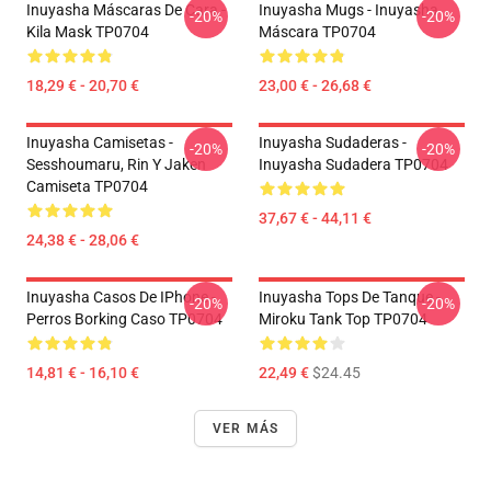
Inuyasha Máscaras De Cara -
Inuyasha Mugs - Inuyasha
-20%
-20%
Kila Mask TP0704
Máscara TP0704
18,29 € - 20,70 €
23,00 € - 26,68 €
Inuyasha Camisetas -
Inuyasha Sudaderas -
-20%
-20%
Sesshoumaru, Rin Y Jaken
Inuyasha Sudadera TP0704
Camiseta TP0704
37,67 € - 44,11 €
24,38 € - 28,06 €
Inuyasha Casos De IPhone -
Inuyasha Tops De Tanque -
-20%
-20%
Perros Borking Caso TP0704
Miroku Tank Top TP0704
14,81 € - 16,10 €
22,49 €
$24.45
VER MÁS