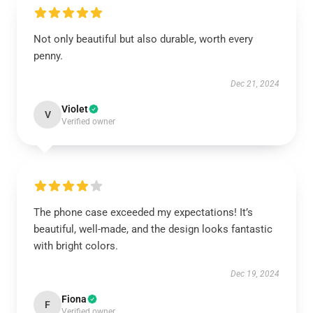
Not only beautiful but also durable, worth every
penny.
Dec 21, 2024
Violet
V
Verified owner
The phone case exceeded my expectations! It’s
beautiful, well-made, and the design looks fantastic
with bright colors.
Dec 19, 2024
Fiona
F
Verified owner