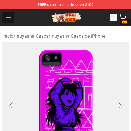
FREE
shipping on orders over $100
Inuyasha Store - Official Inuyasha Merchandise Shop
Open menu
Inicio
/
Inuyasha Casos
/
Inuyasha Casos de iPhone