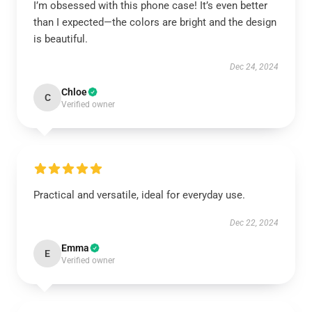
I’m obsessed with this phone case! It’s even better
than I expected—the colors are bright and the design
is beautiful.
Dec 24, 2024
Chloe
C
Verified owner
Practical and versatile, ideal for everyday use.
Dec 22, 2024
Emma
E
Verified owner