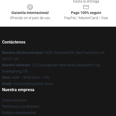
hasta la entrega
Garantía internacional
Pago 100% seguro
Ofrecido en el país de uso
PayPal / MasterCard / Visa
Contáctenos
Nuestra oficina principal
: 6450 Townsend St, San Francisco, CA
94107, US
Nuestro almacén
: 222 Guangyuan West Road, Bayanhot City,
Guangdong, CN
Hora
: 9AM – 5PM (Mon – Fri)
Email
: contact@inuyasha.store
Nuestra empresa
Sobre nosotros
Términos y condiciones
Política de privacidad