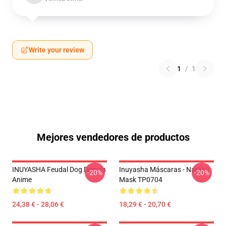
Write your review
1
/
1
Mejores vendedores de productos
INUYASHA Feudal Dog Demon
Inuyasha Máscaras - Naraku
-20%
-20%
Anime
Mask TP0704
24,38 € - 28,06 €
18,29 € - 20,70 €