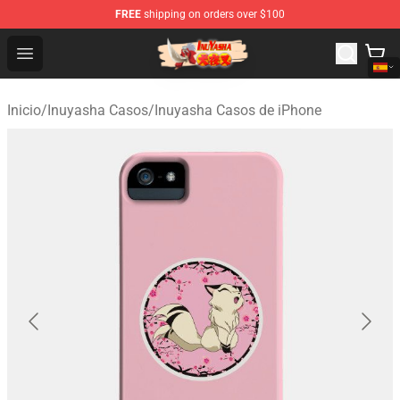
FREE
shipping on orders over $100
Inuyasha Store - Official Inuyasha Merchandise Shop
Open menu
Inicio
/
Inuyasha Casos
/
Inuyasha Casos de iPhone