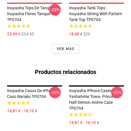
Inuyasha Tops De Tanque -
Inuyasha Tank Tops -
-20%
Inuyasha Flores Tanque Top
Inuyasha Sitting With Pattern
TP0704
Tank Top TP0704
22,49 €
$24.45
18,40 €
$20
VER MÁS
Productos relacionados
Inuyasha Casos De IPhone -
Inuyasha IPhone Cases -
-20%
-20%
Caso Naraku TP0704
Yashahime Towa- Princess
Half-Demon Anime Case
TP0704
14,81 € - 16,10 €
14,81 € - 16,10 €