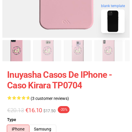
blank template
Inuyasha Casos De IPhone -
Caso Kirara TP0704
(3 customer reviews)
€20.13
€16.10
-20%
$17.50
Type
iPhone
Samsung