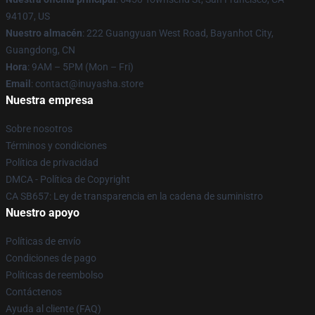
94107, US
Nuestro almacén
: 222 Guangyuan West Road, Bayanhot City,
Guangdong, CN
Hora
: 9AM – 5PM (Mon – Fri)
Email
: contact@inuyasha.store
Nuestra empresa
Sobre nosotros
Términos y condiciones
Política de privacidad
DMCA - Política de Copyright
CA SB657: Ley de transparencia en la cadena de suministro
Nuestro apoyo
Políticas de envío
Condiciones de pago
Políticas de reembolso
Contáctenos
Ayuda al cliente (FAQ)