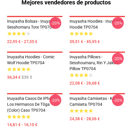
Mejores vendedores de productos
Inuyasha Bolsas - Inuyasha
Inuyasha Hoodies - Inuyasha
-20%
-20%
Sesshomaru Tote TP0704
Hoodie TP0704
22,95 € - 27,55 €
39,51 € - 45,95 €
Inuyasha Hoodies - Comic
Inuyasha Pillows -
-20%
Wolf Hoodie TP0704
Sesshoumaru, Rin Y Jaken
Pillow TP0704
36,34 €
$39.5
22,08 € - 26,68 €
Inuyasha Casos De IPhone -
Inuyasha Camisetas - Kirara
-20%
-20%
Los Hermanos De Tōga
Camiseta TP0704
(color) Caso TP0704
24,38 € - 28,06 €
14,81 € - 16,10 €