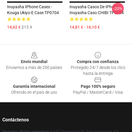
Inuyasha IPhone Cases -
Inuyasha Casos De IPhone -
-20%
Kouga Ukiyo-E Case TP0704
Inuyasha Caso CHIBI TP0704
14,62 €
$15.9
14,81 € - 16,10 €
Footer
Envío mundial
Compra con confianza
Enviamos a más de 200 países
Protegido 24/7 desde los clics
hasta la entrega
Garantía internacional
Pago 100% seguro
Ofrecido en el país de uso
PayPal / MasterCard / Visa
Contáctenos
Nuestra oficina principal
: 6450 Townsend St, San Francisco, CA