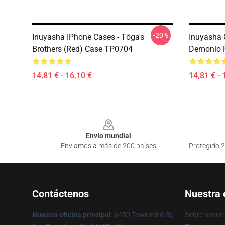
-20%
Inuyasha IPhone Cases - Tōga's
Inuyasha 
Brothers (red) Case TP0704
Demonio 
14,81 € - 16,10 €
14,81 € - 
Footer
Envío mundial
Enviamos a más de 200 países
Protegido 2
Contáctenos
Nuestra
Nuestra oficina principal
: 6450 Townsend St,
Sobre nosot