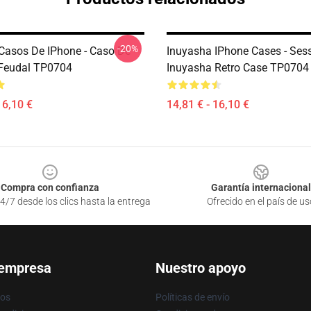
-20%
Casos De IPhone - Caso De
Inuyasha IPhone Cases - Ses
Feudal TP0704
Inuyasha Retro Case TP0704
16,10 €
14,81 € - 16,10 €
Compra con confianza
Garantía internacional
4/7 desde los clics hasta la entrega
Ofrecido en el país de us
 empresa
Nuestro apoyo
ros
Políticas de envío