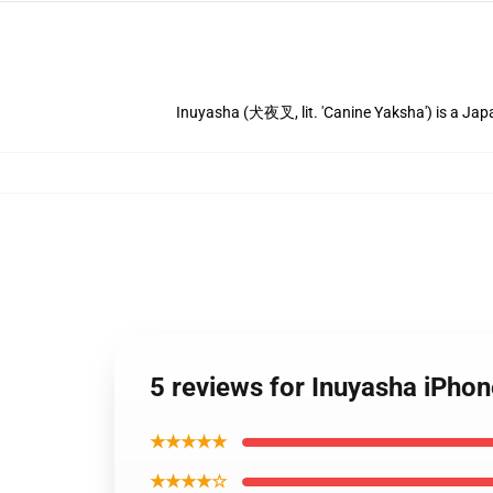
Inuyasha (犬夜叉, lit. 'Canine Yaksha') is a Ja
5 reviews for Inuyasha iPho
★★★★★
★★★★☆