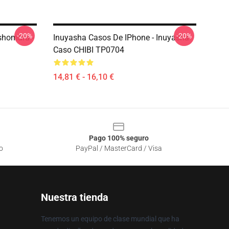
-20%
-20%
shomaru -
Inuyasha Casos De IPhone - Inuyasha
Caso CHIBI TP0704
14,81 € - 16,10 €
Pago 100% seguro
o
PayPal / MasterCard / Visa
Nuestra tienda
Tenemos un equipo de clase mundial que ha