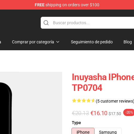
FREE
shipping on orders over $100
a
Comprar por categoría
Seguimiento de pedido
Blog
Inuyasha IPhone
TP0704
(5 customer reviews
€20.13
€16.10
-20%
$17.50
Type
iPhone
Samsung