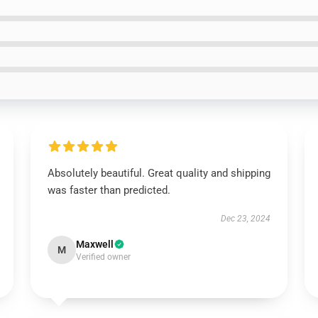
Absolutely beautiful. Great quality and shipping
was faster than predicted.
Dec 23, 2024
Maxwell
M
Verified owner