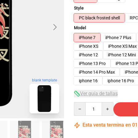
Style
PC black frosted shell
RPC 
Model
iPhone 7
iPhone 7 Plus
iPhone XS
iPhone XS Max
iPhone 12
iPhone 12 Mini
iPhone 13 Pro
iPhone 13 
iPhone 14 Pro Max
iPhone
blank template
iphone 16
iphone 16 Pro
Ver guía de tallas
Quantity
Esta venta termina en
01