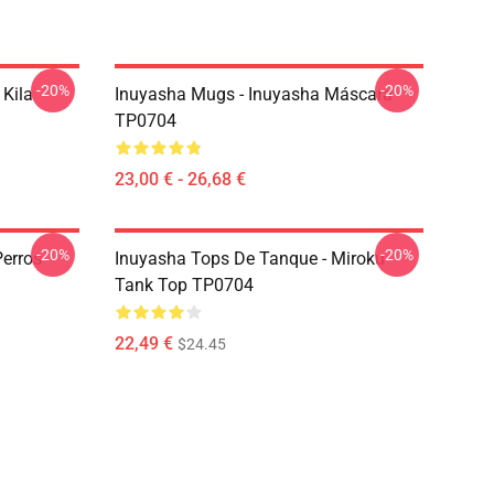
-20%
-20%
 Kila
Inuyasha Mugs - Inuyasha Máscara
TP0704
23,00 € - 26,68 €
-20%
-20%
Perros
Inuyasha Tops De Tanque - Miroku
Tank Top TP0704
22,49 €
$24.45