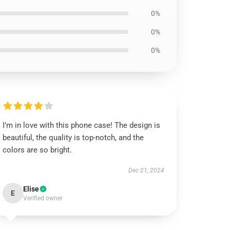
0%
0%
0%
I’m in love with this phone case! The design is
beautiful, the quality is top-notch, and the
colors are so bright.
Dec 21, 2024
Elise
E
Verified owner