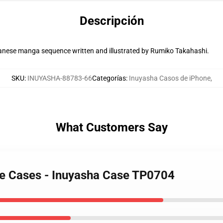
Descripción
panese manga sequence written and illustrated by Rumiko Takahashi.
SKU
:
INUYASHA-88783-66
Categorías
:
Inuyasha Casos de iPhone
,
What Customers Say
ne Cases - Inuyasha Case TP0704