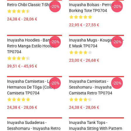
Retro Chibi Classic T-Shirt
Inuyasha Bolsas - Perros
-20%
-20%
Borking Tote TP0704
24,38 € - 28,06 €
22,95 € - 27,55 €
Inuyasha Hoodies - Bankotsu
Inuyasha Mugs - Kouga Ukiyo-
-20%
-20%
Retro Manga Estilo Hoodie
E Mask TP0704
TP0704
23,00 € - 26,68 €
39,51 € - 45,95 €
Inuyasha Camisetas - Los
Inuyasha Camisetas -
-20%
-20%
Hermanos De Tōga (color)
Sesshomaru - Inuyasha
Camiseta TP0704
Camiseta Retro TP0704
24,38 € - 28,06 €
24,38 € - 28,06 €
Inuyasha Sudaderas -
Inuyasha Tank Tops -
Sesshomaru - Inuyasha Retro
Inuyasha Sitting With Pattern