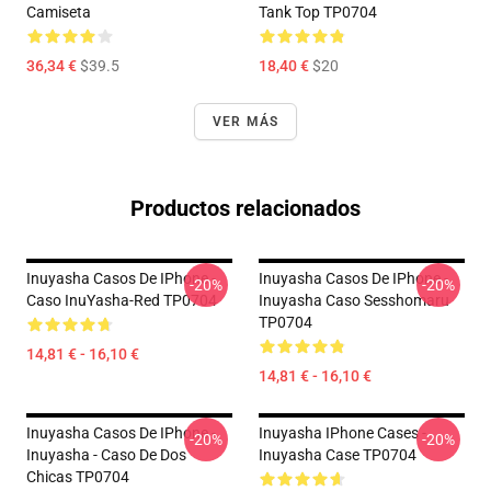
Camiseta
Tank Top TP0704
36,34 €
$39.5
18,40 €
$20
VER MÁS
Productos relacionados
Inuyasha Casos De IPhone -
Inuyasha Casos De IPhone -
-20%
-20%
Caso InuYasha-Red TP0704
Inuyasha Caso Sesshomaru
TP0704
14,81 € - 16,10 €
14,81 € - 16,10 €
Inuyasha Casos De IPhone -
Inuyasha IPhone Cases -
-20%
-20%
Inuyasha - Caso De Dos
Inuyasha Case TP0704
Chicas TP0704