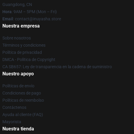
Guangdong, CN
Hora
: 9AM – 5PM (Mon – Fri)
Email
: contact@inuyasha.store
Nuestra empresa
Sobre nosotros
Términos y condiciones
Política de privacidad
DMCA - Política de Copyright
CA SB657: Ley de transparencia en la cadena de suministro
Nuestro apoyo
Políticas de envío
Condiciones de pago
Políticas de reembolso
Contáctenos
Ayuda al cliente (FAQ)
Mayorista
Nuestra tienda