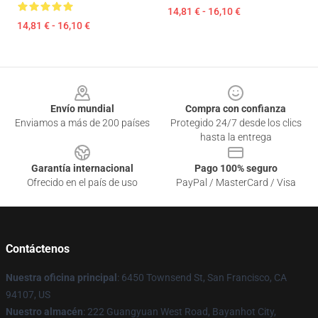
14,81 € - 16,10 €
14,81 € - 16,10 €
Footer
Envío mundial
Compra con confianza
Enviamos a más de 200 países
Protegido 24/7 desde los clics
hasta la entrega
Garantía internacional
Pago 100% seguro
Ofrecido en el país de uso
PayPal / MasterCard / Visa
Contáctenos
Nuestra oficina principal
: 6450 Townsend St, San Francisco, CA
94107, US
Nuestro almacén
: 222 Guangyuan West Road, Bayanhot City,