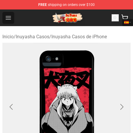
FREE
shipping on orders over $100
Inuyasha Store - Official Inuyasha Merchandise Shop
Open menu
Inicio
/
Inuyasha Casos
/
Inuyasha Casos de iPhone