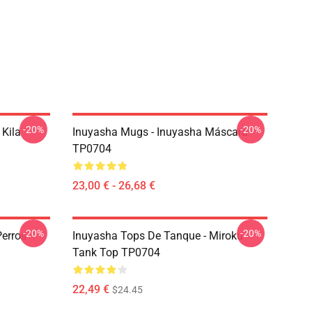
-20%
-20%
 Kila
Inuyasha Mugs - Inuyasha Máscara
TP0704
23,00 € - 26,68 €
-20%
-20%
Perros
Inuyasha Tops De Tanque - Miroku
Tank Top TP0704
22,49 €
$24.45