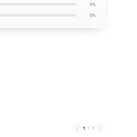
0%
0%
1
/
1