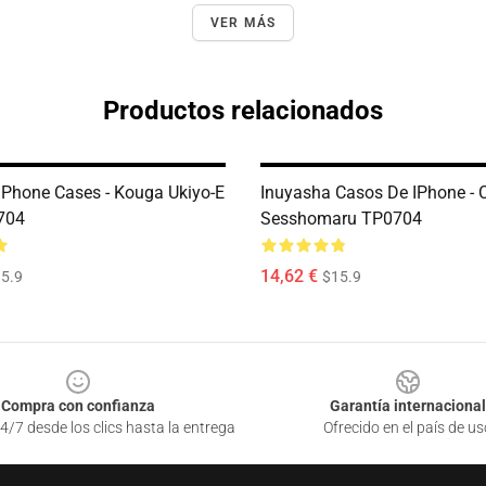
VER MÁS
Productos relacionados
IPhone Cases - Kouga Ukiyo-E
Inuyasha Casos De IPhone - 
704
Sesshomaru TP0704
14,62 €
5.9
$15.9
Compra con confianza
Garantía internacional
4/7 desde los clics hasta la entrega
Ofrecido en el país de us