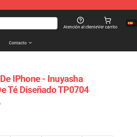
Atención al cliente
Ver carrito
Contacto
De IPhone - Inuyasha
e Té Diseñado TP0704
)