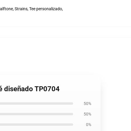
ftone, Strains, Tee personalizado,
té diseñado TP0704
50%
50%
0%