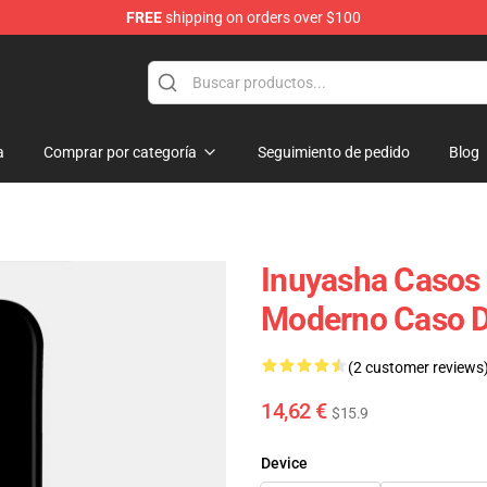
FREE
shipping on orders over $100
a
Comprar por categoría
Seguimiento de pedido
Blog
Inuyasha Casos 
Moderno Caso D
(2 customer reviews
14,62 €
$15.9
Device