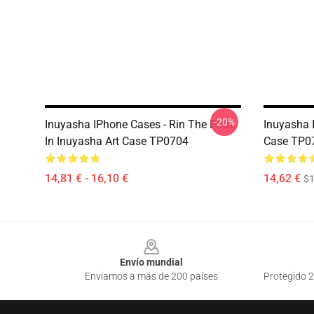
-20%
Inuyasha IPhone Cases - Rin The Pride
Inuyasha 
In Inuyasha Art Case TP0704
Case TP0
14,81 € - 16,10 €
14,62 €
$1
Footer
Envío mundial
Enviamos a más de 200 países
Protegido 2