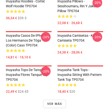
Inuyasha Hoodies - Comic
Inuyasha Pillows -
-20%
Wolf Hoodie TP0704
Sesshoumaru, Rin Y Jaken
Pillow TP0704
36,34 €
$39.5
22,08 € - 26,68 €
Inuyasha Casos De IPhone -
Inuyasha Camisetas - Kirara
-20%
-20%
Los Hermanos De Tōga
Camiseta TP0704
(color) Caso TP0704
24,38 € - 28,06 €
14,81 € - 16,10 €
Inuyasha Tops De Tanque -
Inuyasha Tank Tops -
-20%
Inuyasha Flores Tanque Top
Inuyasha Sitting With Pattern
TP0704
Tank Top TP0704
22,49 €
$24.45
18,40 €
$20
VER MÁS