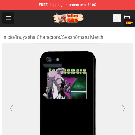
FREE
shipping on orders over $100
Inuyasha Store - Official Inuyasha Merchandise Shop
Open menu
Inicio
/
Inuyasha Charactors
/
Sesshōmaru Merch