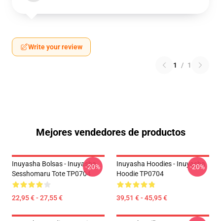
Write your review
1
/
1
Mejores vendedores de productos
Inuyasha Bolsas - Inuyasha
Inuyasha Hoodies - Inuyasha
-20%
-20%
Sesshomaru Tote TP0704
Hoodie TP0704
22,95 € - 27,55 €
39,51 € - 45,95 €