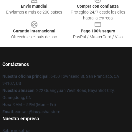
Envío mundial
Compra con confianza
Enviamos a más de 200 países
Protegido 24/7 desde los clics
hasta la entrega
Garantía internacional
Pago 100% seguro
Ofrecido en el país de uso
PayPal / MasterCard / Visa
Contáctenos
Nuestra oficina principal
: 6450 Townsend St, San Francisco, CA
94107, US
Nuestro almacén
: 222 Guangyuan West Road, Bayanhot City,
Guangdong, CN
Hora
: 9AM – 5PM (Mon – Fri)
Email
: contact@inuyasha.store
Nuestra empresa
Sobre nosotros