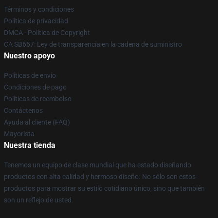
Términos y condiciones
Política de privacidad
DMCA - Política de Copyright
CA SB657: Ley de transparencia en la cadena de suministro
Nuestro apoyo
Políticas de envío
Condiciones de pago
Políticas de reembolso
Contáctenos
Ayuda al cliente (FAQ)
Mayorista
Nuestra tienda
Tenemos un equipo de clase mundial que ha estado diseñando
productos con alta calidad y hermoso diseño. No sólo son estos
productos para mostrar su estilo cotidiano único, sino que también
son un reflejo de usted.