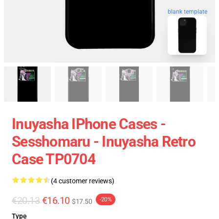
blank template
Inuyasha IPhone Cases -
Sesshomaru - Inuyasha Retro
Case TP0704
(4 customer reviews)
€20.13
€16.10
-20%
$17.50
Type