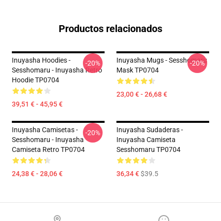
Productos relacionados
Inuyasha Hoodies -
Inuyasha Mugs - Sesshomaru
-20%
-20%
Sesshomaru - Inuyasha Retro
Mask TP0704
Hoodie TP0704
23,00 € - 26,68 €
39,51 € - 45,95 €
Inuyasha Camisetas -
Inuyasha Sudaderas -
-20%
Sesshomaru - Inuyasha
Inuyasha Camiseta
Camiseta Retro TP0704
Sesshomaru TP0704
24,38 € - 28,06 €
36,34 €
$39.5
Footer